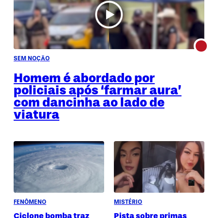
SEM NOÇÃO
Homem é abordado por
policiais após ‘farmar aura’
com dancinha ao lado de
viatura
FENÔMENO
MISTÉRIO
Ciclone bomba traz
Pista sobre primas