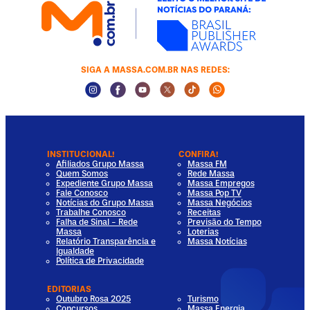
SIGA A MASSA.COM.BR NAS REDES:
Instagram Social Media
Facebook Social Media
Youtube Social Media
Twitter Social Media
Tiktok Social Media
Whatsapp Socia
INSTITUCIONAL!
CONFIRA!
Afiliados Grupo Massa
Massa FM
Quem Somos
Rede Massa
Expediente Grupo Massa
Massa Empregos
Fale Conosco
Massa Pop TV
Notícias do Grupo Massa
Massa Negócios
Trabalhe Conosco
Receitas
Falha de Sinal - Rede
Previsão do Tempo
Massa
Loterias
Relatório Transparência e
Massa Notícias
Igualdade
Política de Privacidade
EDITORIAS
Outubro Rosa 2025
Turismo
Concursos
Massa Energia