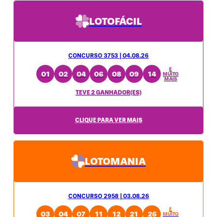
LOTOFÁCIL
CONCURSO 3753 | 04.08.26
E
01
02
04
06
08
09
14
MUITO
MAIS
TEVE 2 GANHADOR(ES)
CLIQUE PARA VER MAIS
LOTOMANIA
CONCURSO 2958 | 03.08.26
E
03
04
07
11
12
21
26
MUITO