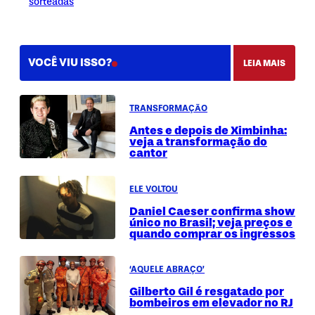
sorteadas
VOCÊ VIU ISSO?
LEIA MAIS
TRANSFORMAÇÃO
Antes e depois de Ximbinha:
veja a transformação do
cantor
ELE VOLTOU
Daniel Caeser confirma show
único no Brasil; veja preços e
quando comprar os ingressos
‘AQUELE ABRAÇO’
Gilberto Gil é resgatado por
bombeiros em elevador no RJ