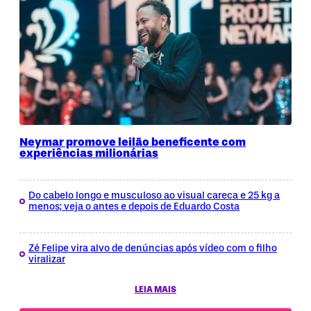
Neymar promove leilão beneficente com
experiências milionárias
Do cabelo longo e musculoso ao visual careca e 25 kg a
menos; veja o antes e depois de Eduardo Costa
Zé Felipe vira alvo de denúncias após vídeo com o filho
viralizar
LEIA MAIS