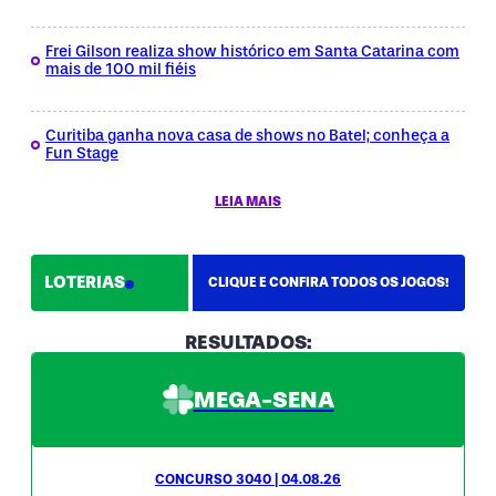
Frei Gilson realiza show histórico em Santa Catarina com
mais de 100 mil fiéis
Curitiba ganha nova casa de shows no Batel; conheça a
Fun Stage
LEIA MAIS
LOTERIAS
CLIQUE E CONFIRA TODOS OS JOGOS!
RESULTADOS:
MEGA-SENA
CONCURSO 3040 | 04.08.26