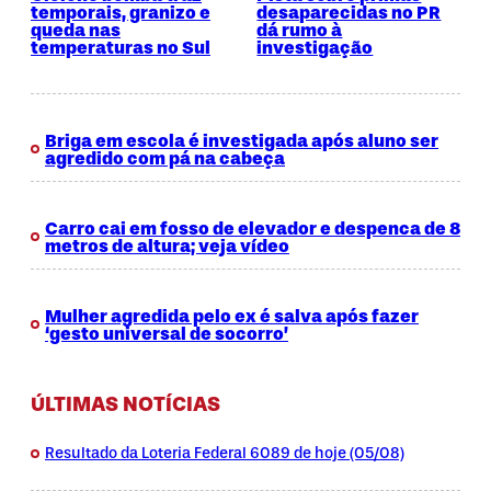
temporais, granizo e
desaparecidas no PR
queda nas
dá rumo à
temperaturas no Sul
investigação
Briga em escola é investigada após aluno ser
agredido com pá na cabeça
Carro cai em fosso de elevador e despenca de 8
metros de altura; veja vídeo
Mulher agredida pelo ex é salva após fazer
‘gesto universal de socorro’
ÚLTIMAS NOTÍCIAS
Resultado da Loteria Federal 6089 de hoje (05/08)