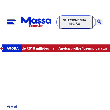
SELECIONE SUA REGIÃO
SELECIONE SUA
REGIÃO
•
os e pede R$18 milhões
AGORA
Anvisa proíbe "ozempic natural" e ou
VEM AÍ