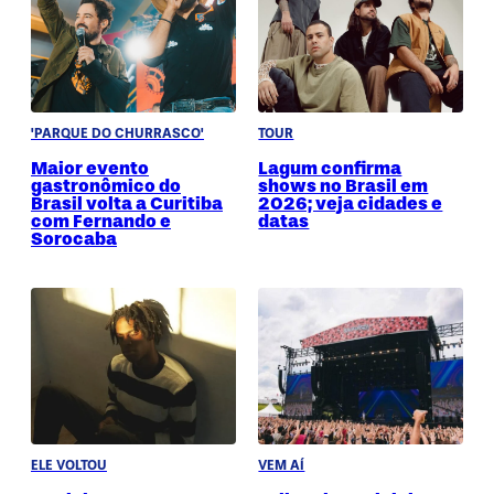
'PARQUE DO CHURRASCO'
TOUR
Maior evento
Lagum confirma
gastronômico do
shows no Brasil em
Brasil volta a Curitiba
2026; veja cidades e
com Fernando e
datas
Sorocaba
ELE VOLTOU
VEM AÍ