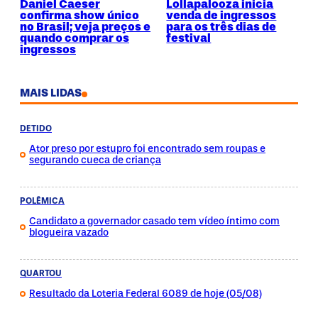
Daniel Caeser
Lollapalooza inicia
confirma show único
venda de ingressos
no Brasil; veja preços e
para os três dias de
quando comprar os
festival
ingressos
MAIS LIDAS
DETIDO
Ator preso por estupro foi encontrado sem roupas e
segurando cueca de criança
POLÊMICA
Candidato a governador casado tem vídeo íntimo com
blogueira vazado
QUARTOU
Resultado da Loteria Federal 6089 de hoje (05/08)