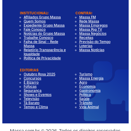
INSTITUCIONAL!
CONFIRA!
Afiliados Grupo Massa
Massa FM
Quem Somos
Rede Massa
Expediente Grupo Massa
Massa Empregos
Fale Conosco
Massa Pop TV
Notícias do Grupo Massa
Massa Negócios
Trabalhe Conosco
Receitas
Falha de Sinal - Rede
Previsão do Tempo
Massa
Loterias
Relatório Transparência e
Massa Notícias
Igualdade
Política de Privacidade
EDITORIAS
Outubro Rosa 2025
Turismo
Concursos
Massa Energia
É Bizarro
Agro
Fofocas
Economia
Segurança
Gastronomia
Shows e Eventos
Política
Televisão
Saúde
Tá Barato
Trânsito
Tempo e Clima
Vida Animal
dia
 Media
al Media
ocial Media
Massa.com.br © 2026. Todos os direitos reservados.