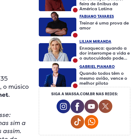
feira de ônibus da
América Latina
FABIANO TAVARES
Treinar é uma prova de
amor
LILIAN MIRANDA
Enxaqueca: quando a
dor interrompe a vida e
o autocuidado pode
fazer a diferença
GABRIEL PIANARO
Quando todos têm o
 35
mesmo avião, vence o
melhor piloto
, o músico
net
.
SIGA A MASSA.COM.BR NAS REDES:
Instagram Social Media
Facebook Social Medi
Youtube Social 
Twitter So
sse:
Tiktok Social Media
Whatsapp Social
mas sim a
 assim.