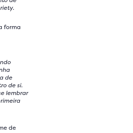
nto de
riety
.
oa forma
ando
inha
da de
o de si.
se lembrar
rimeira
ome de