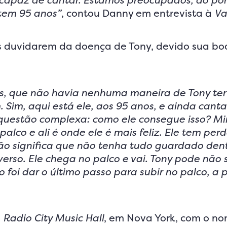
capaz de cantar. Estamos preocupados, do po
 tem 95 anos”
, contou Danny em entrevista à
Va
fãs duvidarem da doença de Tony, devido sua b
s, que não havia nenhuma maneira de Tony ter
. Sim, aqui está ele, aos 95 anos, e ainda cant
 questão complexa: como ele consegue isso? M
palco e ali é onde ele é mais feliz. Ele tem per
ão significa que não tenha tudo guardado dentr
erso. Ele chega no palco e vai. Tony pode não 
oi dar o último passo para subir no palco, a p
o
Radio City Music Hall
, em Nova York, com o n