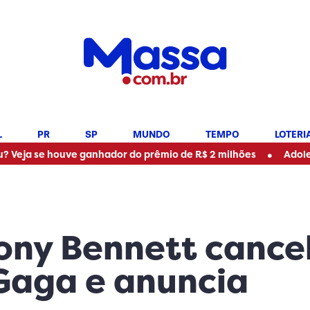
L
PR
SP
MUNDO
TEMPO
LOTERI
•
se houve ganhador do prêmio de R$ 2 milhões
Adolescente 
ony Bennett cance
Gaga e anuncia