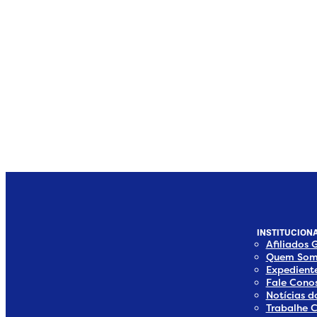
INSTITUCIONA
Afiliados 
Quem Som
Expedient
Fale Cono
Notícias 
Trabalhe 