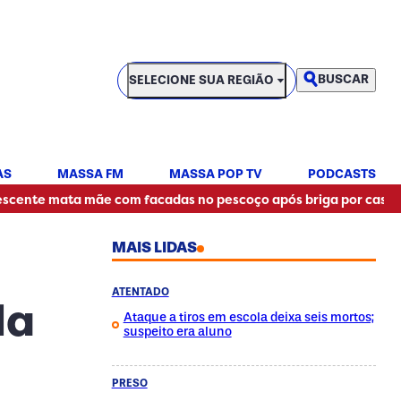
SELECIONE SUA REGIÃO
BUSCAR
SELECIONE SUA REGIÃO
AS
MASSA FM
MASSA POP TV
PODCASTS
•
mata mãe com facadas no pescoço após briga por casaco
A
MAIS LIDAS
ATENTADO
la
Ataque a tiros em escola deixa seis mortos;
suspeito era aluno
PRESO