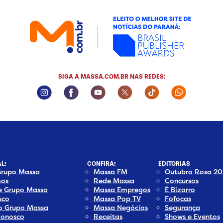
SIGA A MASSA.COM.BR NAS REDES:
Instagram Social Media
Facebook Social Media
Youtube Social Media
Twitter Social Media
Tiktok Social Me
Whatsapp
L!
CONFIRA!
EDITORIAS
Grupo Massa
Massa FM
Outubro Rosa 20
os
Rede Massa
Concursos
e Grupo Massa
Massa Empregos
É Bizarro
sco
Massa Pop TV
Fofocas
do Grupo Massa
Massa Negócios
Segurança
Conosco
Receitas
Shows e Eventos