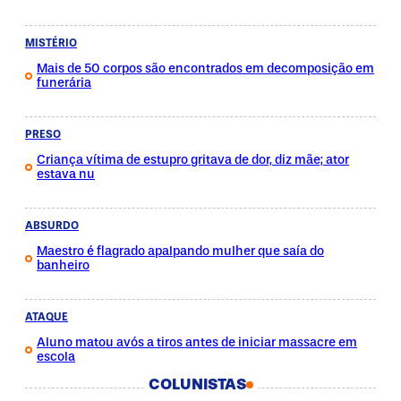
MISTÉRIO
Mais de 50 corpos são encontrados em decomposição em
funerária
PRESO
Criança vítima de estupro gritava de dor, diz mãe; ator
estava nu
ABSURDO
Maestro é flagrado apalpando mulher que saía do
banheiro
ATAQUE
Aluno matou avós a tiros antes de iniciar massacre em
escola
COLUNISTAS