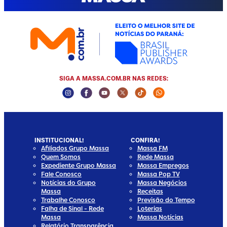
SIGA A MASSA.COM.BR NAS REDES:
Instagram Social Media
Facebook Social Media
Youtube Social Media
Twitter Social Media
Tiktok Social Media
Whatsapp Socia
INSTITUCIONAL!
CONFIRA!
Afiliados Grupo Massa
Massa FM
Quem Somos
Rede Massa
Expediente Grupo Massa
Massa Empregos
Fale Conosco
Massa Pop TV
Notícias do Grupo
Massa Negócios
Massa
Receitas
Trabalhe Conosco
Previsão do Tempo
Falha de Sinal - Rede
Loterias
Massa
Massa Notícias
Relatório Transparência