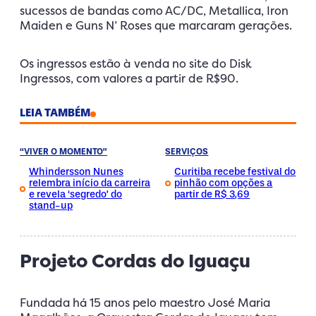
sucessos de bandas como AC/DC, Metallica, Iron
Maiden e Guns N’ Roses que marcaram gerações.
Os ingressos estão à venda no site do Disk
Ingressos, com valores a partir de R$90.
LEIA TAMBÉM
“VIVER O MOMENTO”
SERVIÇOS
Whindersson Nunes
Curitiba recebe festival do
relembra início da carreira
pinhão com opções a
e revela ‘segredo’ do
partir de R$ 3,69
stand-up
Projeto Cordas do Iguaçu
Fundada há 15 anos pelo maestro José Maria