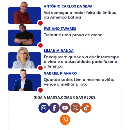
ANTÔNIO CARLOS DA SILVA
Vai começar a maior feira de ônibus
da América Latina
FABIANO TAVARES
Treinar é uma prova de amor
LILIAN MIRANDA
Enxaqueca: quando a dor interrompe
a vida e o autocuidado pode fazer a
diferença
GABRIEL PIANARO
Quando todos têm o mesmo avião,
vence o melhor piloto
SIGA A MASSA.COM.BR NAS REDES:
Instagram Social Media
Facebook Social Media
Youtube Social Media
Twitter Social Media
Tiktok Social Me
Whatsapp Social Media