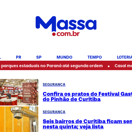
L
PR
SP
MUNDO
TEMPO
LOTERI
•
s estaduais no Paraná até segunda ordem
Casal morre em 
SEGURANÇA
Confira os pratos do Festival Ga
do Pinhão de Curitiba
SEGURANÇA
Seis bairros de Curitiba ficam s
nesta quinta; veja lista