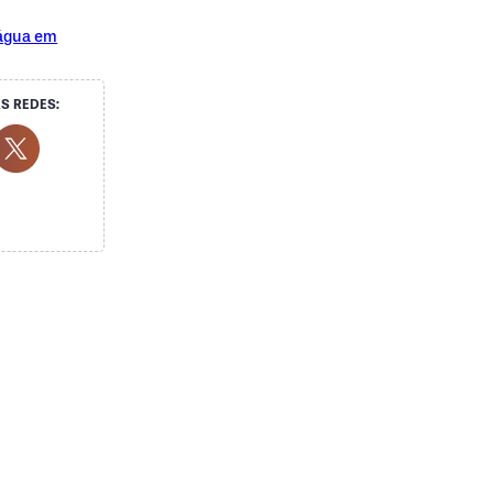
 água em
S REDES:
ocial Media
ok Social Media
outube Social Media
Twitter Social Media
 Social Media
hatsapp Social Media