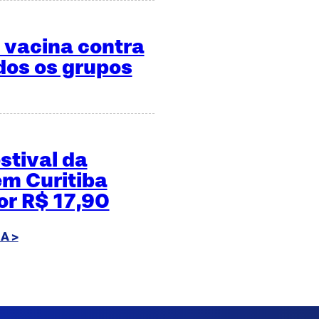
 vacina contra
dos os grupos
estival da
em Curitiba
or R$ 17,90
A >