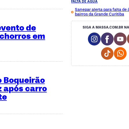
FALTA DE ÁGUA
Sanepar alerta para falta de
bairros da Grande Curitiba
vento de
SIGA A MASSA.COM.BR NA
chorros em
Instagram S
Facebo
Y
Tiktok
W
 Boqueirão
z após carro
te