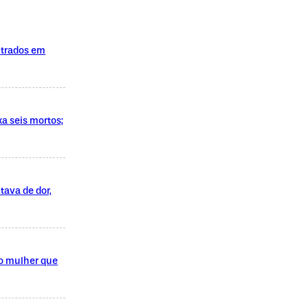
ntrados em
xa seis mortos;
tava de dor,
do mulher que