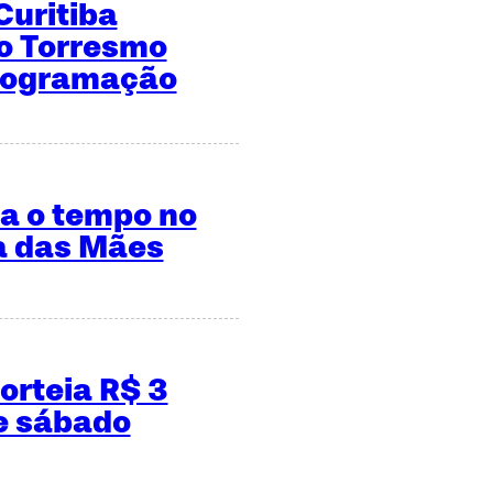
Curitiba
do Torresmo
programação
ca o tempo no
a das Mães
rteia R$ 3
e sábado