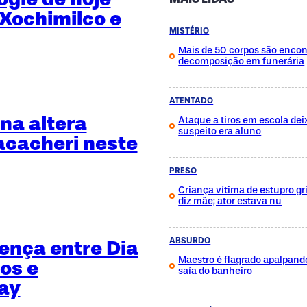
 Xochimilco e
MISTÉRIO
Mais de 50 corpos são enco
decomposição em funerária
ATENTADO
na altera
Ataque a tiros em escola dei
suspeito era aluno
acacheri neste
PRESO
Criança vítima de estupro gri
diz mãe; ator estava nu
rença entre Dia
ABSURDO
Maestro é flagrado apalpan
os e
saía do banheiro
Day