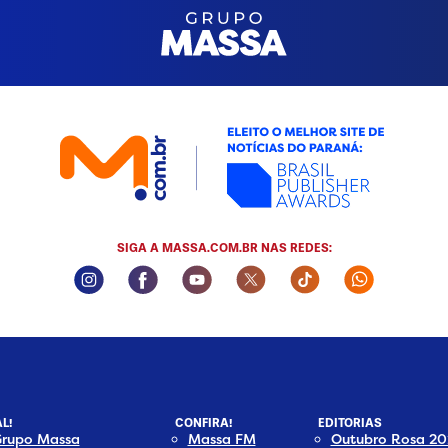
SIGA A MASSA.COM.BR NAS REDES:
Instagram Social Media
Facebook Social Media
Youtube Social Media
Twitter Social Media
Tiktok Social Me
Whatsapp
L!
CONFIRA!
EDITORIAS
Grupo Massa
Massa FM
Outubro Rosa 20