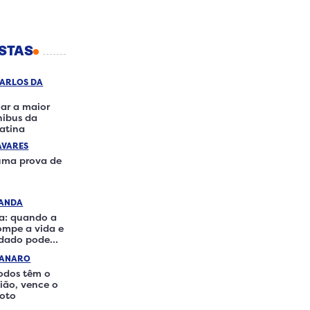
STAS
CARLOS DA
ar a maior
nibus da
atina
AVARES
 uma prova de
RANDA
a: quando a
rompe a vida e
idado pode
ferença
IANARO
odos têm o
ão, vence o
loto