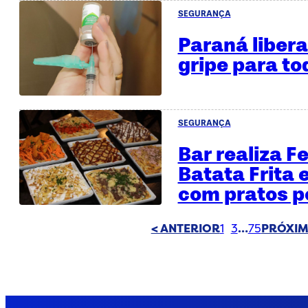
SEGURANÇA
Paraná libera
gripe para to
SEGURANÇA
Bar realiza F
Batata Frita 
com pratos p
< ANTERIOR
…
PRÓXIM
1
2
3
75