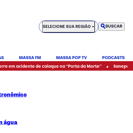
SELECIONE SUA REGIÃO
BUSCAR
SELECIONE SUA REGIÃO
AS
MASSA FM
MASSA POP TV
PODCASTS
•
acidente de caiaque na “Porta da Morte”
Sanepar alerta pa
stronômico
em água