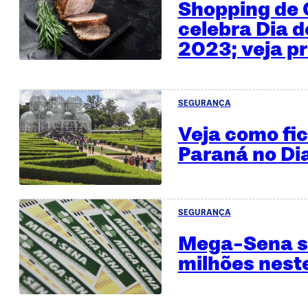
Shopping de 
celebra Dia 
2023; veja 
SEGURANÇA
Veja como fi
Paraná no Di
SEGURANÇA
Mega-Sena so
milhões nest