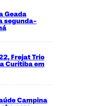
ta Geada
a segunda-
ná
2, Frejat Trio
 a Curitiba em
Saúde Campina