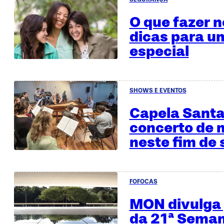
O que fazer n
dicas para u
especial
SHOWS E EVENTOS
Capela Santa
concerto de 
neste fim de
FOFOCAS
MON divulga
da 21ª Seman