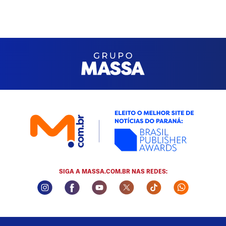
SIGA A MASSA.COM.BR NAS REDES:
Instagram Social Media
Facebook Social Media
Youtube Social Media
Twitter Social Media
Tiktok Social Me
Whatsapp