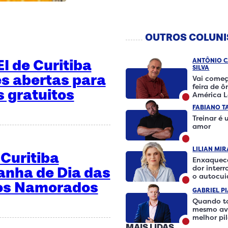
OUTROS COLUNI
I de Curitiba
ANTÔNIO 
SILVA
es abertas para
Vai começ
feira de ô
 gratuitos
América L
FABIANO T
Treinar é
amor
LILIAN MI
Curitiba
Enxaquec
dor inter
anha de Dia das
o autocu
dos Namorados
fazer a di
GABRIEL P
Quando t
mesmo avi
melhor pi
MAIS LIDAS