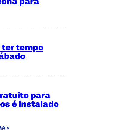
echa para
 ter tempo
sábado
ratuito para
cos é instalado
A >