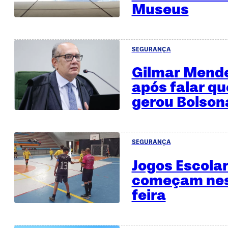
Museus
SEGURANÇA
Gilmar Mende
após falar qu
gerou Bolson
SEGURANÇA
Jogos Escolar
começam nes
feira