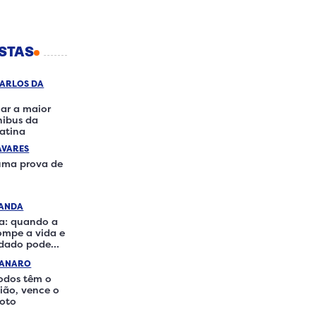
STAS
CARLOS DA
ar a maior
nibus da
atina
AVARES
 uma prova de
RANDA
a: quando a
rompe a vida e
idado pode
ferença
IANARO
odos têm o
ão, vence o
loto