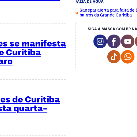
FALTA DE ÁGUA
Sanepar alerta para falta de
bairros da Grande Curitiba
SIGA A MASSA.COM.BR NA
Instagram S
Facebo
Y
s se manifesta
e Curitiba
Tiktok
W
aro
es de Curitiba
ta quarta-