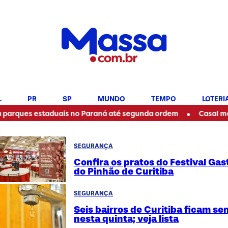
L
PR
SP
MUNDO
TEMPO
LOTERI
•
s estaduais no Paraná até segunda ordem
Casal morre em a
SEGURANÇA
Confira os pratos do Festival Ga
do Pinhão de Curitiba
SEGURANÇA
Seis bairros de Curitiba ficam s
nesta quinta; veja lista