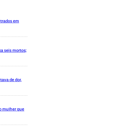
ntrados em
xa seis mortos;
tava de dor,
do mulher que