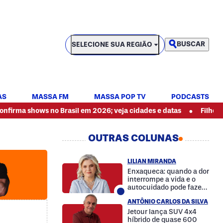
SELECIONE SUA REGIÃO
BUSCAR
SELECIONE SUA REGIÃO
AS
MASSA FM
MASSA POP TV
PODCASTS
•
ws no Brasil em 2026; veja cidades e datas
Filho enfrenta h
OUTRAS COLUNAS
LILIAN MIRANDA
Enxaqueca: quando a dor
interrompe a vida e o
autocuidado pode fazer
a diferença
ANTÔNIO CARLOS DA SILVA
Jetour lança SUV 4x4
híbrido de quase 600