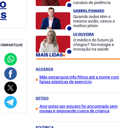
NO
cavalos de potência
GABRIEL PIANARO
ES
Quando todos têm o
mesmo avião, vence o
melhor piloto
LU OLIVEIRA
O médico do futuro já
chegou? Tecnologia e
COMPARTILHE
inovação na saúde
MAIS LIDAS
ACUSADA
Mãe estrangula três filhos até a morte com
faixas elásticas de exercício
DETIDO
Ator preso por estupro foi encontrado sem
roupas e segurando cueca de criança
POLÊMICA