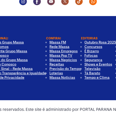
ONAL!
CONFIRA!
EDITORIAS
os Grupo Massa
Massa FM
Outubro Rosa 2025
omos
Rede Massa
Concursos
nte Grupo Massa
Massa Empregos
É Bizarro
nosco
Massa Pop TV
Fofocas
s do Grupo Massa
Massa Negócios
Segurança
e Conosco
Receitas
Shows e Eventos
e Sinal - Rede Massa
Previsão do Tempo
Televisão
o Transparência e Igualdade
Loterias
Tá Barato
 de Privacidade
Massa Notícias
Tempo e Clima
os reservados. Este site é administrado por PORTAL PARANA