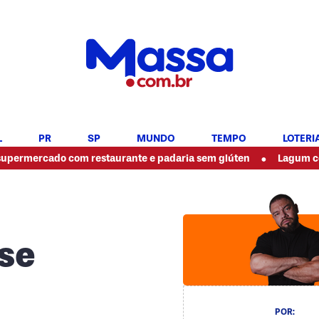
L
PR
SP
MUNDO
TEMPO
LOTERI
•
ado com restaurante e padaria sem glúten
Lagum confirma sho
 se
POR: