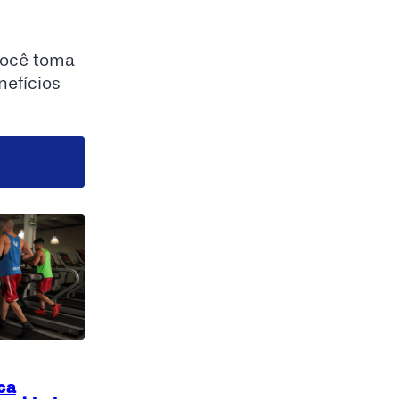
você toma
nefícios
ica