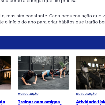
eu corpo a energia que ele precisa.
eito, mas sim constante. Cada pequena ação que 
e o início do ano para criar hábitos que trarão be
MUSCULAÇÃO
MUSCULAÇÃO
ida
Treinar com amigos
Atividade fís