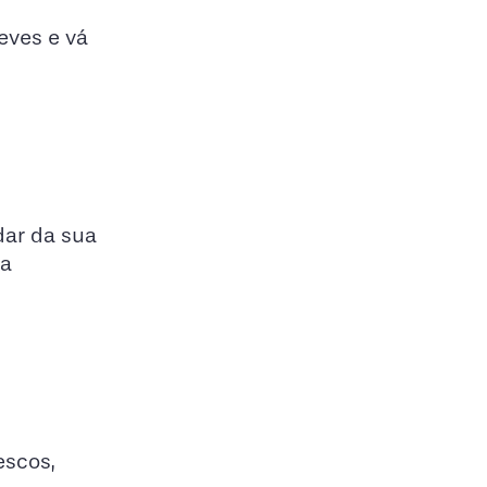
eves e vá
dar da sua
ra
escos,