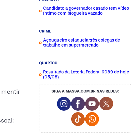
Candidato a governador casado tem vídeo
íntimo com blogueira vazado
CRIME
Açougueiro esfaqueia três colegas de
trabalho em supermercado
QUARTOU
Resultado da Loteria Federal 6089 de hoje
(05/08)
 mentir
SIGA A MASSA.COM.BR NAS REDES:
Instagram Social Media
Facebook Social Media
Youtube Social M
Twitter Soc
Tiktok Social Media
Whatsapp Social
soal: