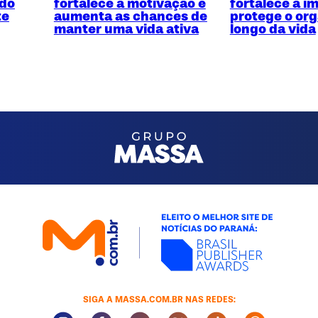
ado
fortalece a motivação e
fortalece a i
te
aumenta as chances de
protege o or
manter uma vida ativa
longo da vida
SIGA A MASSA.COM.BR NAS REDES:
Instagram Social Media
Facebook Social Media
Youtube Social Media
Twitter Social Media
Tiktok Social Med
Whatsapp 