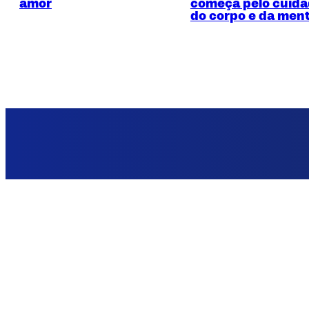
amor
começa pelo cuid
do corpo e da men