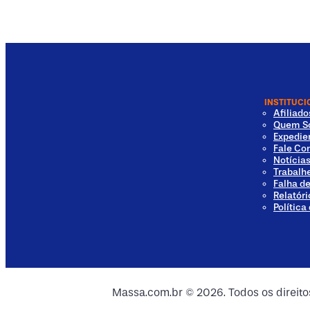
INSTITUCI
Afiliad
Quem S
Expedie
Fale Co
Notícia
Trabalh
Falha d
Relatóri
Política
dia
 Media
al Media
ocial Media
Massa.com.br © 2026. Todos os direit
ia
ial Media