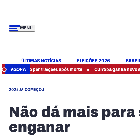
MENU
ÚLTIMAS NOTÍCIAS
ELEIÇÕES 2026
BRASI
•
sto por traições após morte
AGORA
Curitiba ganha novo supermerc
2025 JÁ COMEÇOU
Não dá mais para
enganar