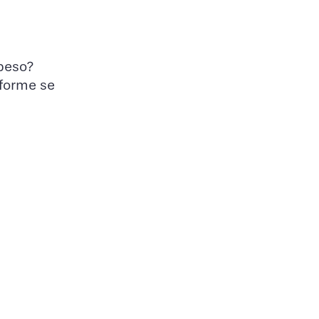
peso?
nforme se