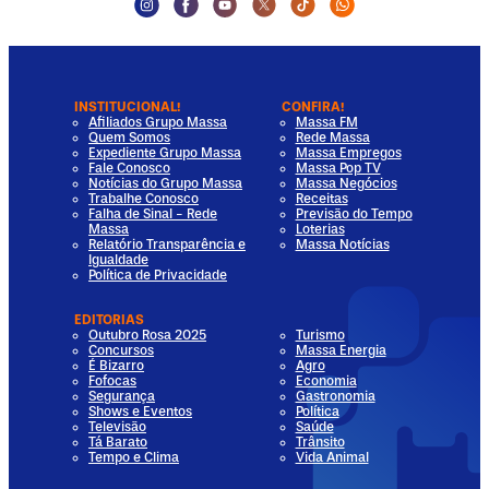
Instagram Social Media
Facebook Social Media
Youtube Social Media
Twitter Social Media
Tiktok Social Media
Whatsapp Socia
INSTITUCIONAL!
CONFIRA!
Afiliados Grupo Massa
Massa FM
Quem Somos
Rede Massa
Expediente Grupo Massa
Massa Empregos
Fale Conosco
Massa Pop TV
Notícias do Grupo Massa
Massa Negócios
Trabalhe Conosco
Receitas
Falha de Sinal - Rede
Previsão do Tempo
Massa
Loterias
Relatório Transparência e
Massa Notícias
Igualdade
Política de Privacidade
EDITORIAS
Outubro Rosa 2025
Turismo
Concursos
Massa Energia
É Bizarro
Agro
Fofocas
Economia
Segurança
Gastronomia
Shows e Eventos
Política
Televisão
Saúde
Tá Barato
Trânsito
Tempo e Clima
Vida Animal