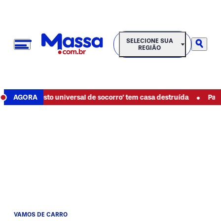
SELECIONE SUA REGIÃO
SELECIONE SUA
REGIÃO
•
 de ‘gesto universal de socorro’ tem casa destruída
AGORA
Paraná te
VAMOS DE CARRO