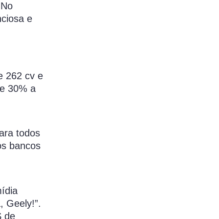
 No
nciosa e
 262 cv e
de 30% a
ara todos
os bancos
mídia
 Geely!”.
S de