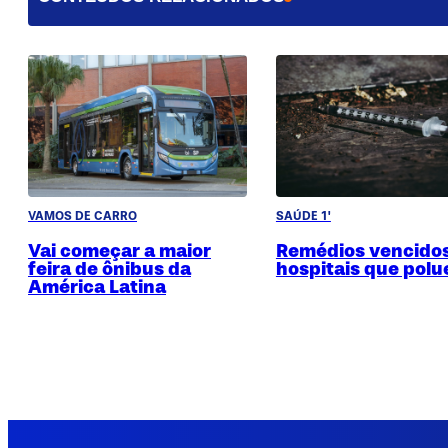
VAMOS DE CARRO
SAÚDE 1'
Vai começar a maior
Remédios vencidos
feira de ônibus da
hospitais que pol
América Latina