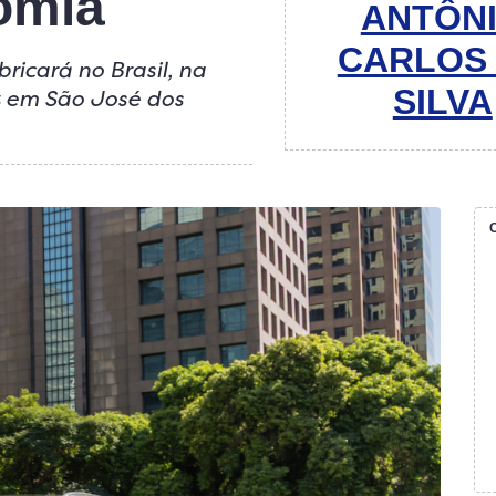
omia
ANTÔN
CARLOS
ricará no Brasil, na
SILVA
t em São José dos