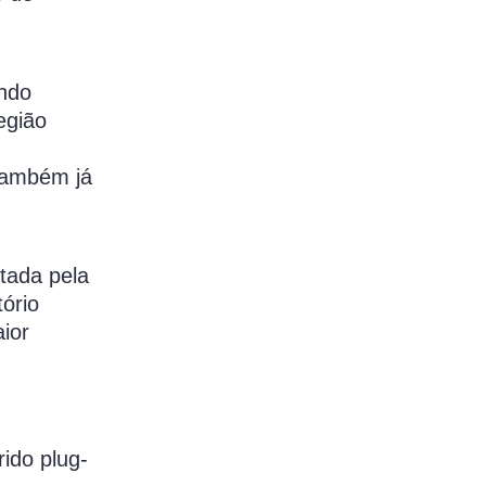
undo
egião
também já
tada pela
tório
ior
ido plug-