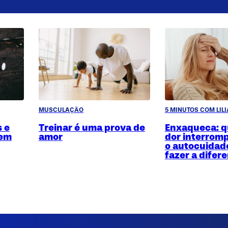
MUSCULAÇÃO
5 MINUTOS COM LIL
 e
Treinar é uma prova de
Enxaqueca: q
uem
amor
dor interromp
o autocuidad
fazer a difer