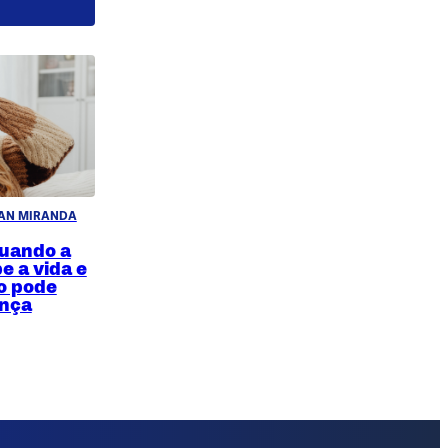
IAN MIRANDA
uando a
e a vida e
o pode
ença