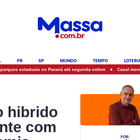
L
PR
SP
MUNDO
TEMPO
LOTERI
•
taduais no Paraná até segunda ordem
Casal morre em aciden
 hibrido
ente com
POR: