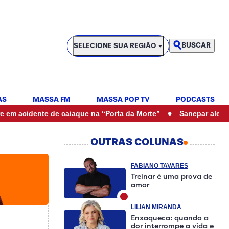
SELECIONE SUA REGIÃO
BUSCAR
SELECIONE SUA REGIÃO
AS
MASSA FM
MASSA POP TV
PODCASTS
•
te de caiaque na “Porta da Morte”
Sanepar alerta para falta 
OUTRAS COLUNAS
FABIANO TAVARES
Treinar é uma prova de
amor
LILIAN MIRANDA
Enxaqueca: quando a
dor interrompe a vida e