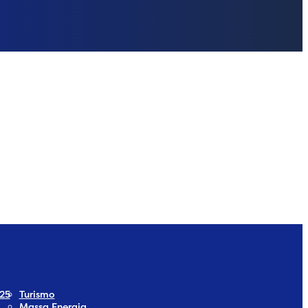
ia
Social Media
25
Turismo
Massa Energia