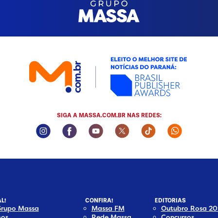
SIGA A MASSA.COM.BR NAS REDES:
Instagram Social Media
Facebook Social Media
Youtube Social Media
Twitter Social Media
Tiktok Social Med
Whatsapp 
L!
CONFIRA!
EDITORIAS
Grupo Massa
Massa FM
Outubro Rosa 20
os
Rede Massa
Concursos