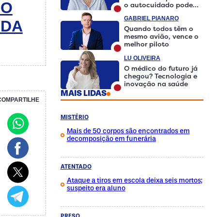
IO
o autocuidado pode
fazer a diferença
GABRIEL PIANARO
 DA
Quando todos têm o
mesmo avião, vence o
melhor piloto
LU OLIVEIRA
O médico do futuro já
chegou? Tecnologia e
inovação na saúde
MAIS LIDAS
COMPARTILHE
MISTÉRIO
Mais de 50 corpos são encontrados em
decomposição em funerária
ATENTADO
Ataque a tiros em escola deixa seis mortos;
suspeito era aluno
PRESO