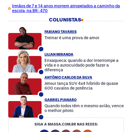
Irmãos de 7 e 14 anos morrem atropelados a caminho da
escola, na BR-470
COLUNISTAS
FABIANO TAVARES
Treinar é uma prova de amor
LILIAN MIRANDA
Enxaqueca: quando a dor interrompe a
vida e o autocuidado pode fazer a
diferença
ANTÔNIO CARLOS DA SILVA
Jetour lança SUV 4x4 híbrido de quase
600 cavalos de potência
GABRIEL PIANARO
Quando todos têm o mesmo avião, vence
o melhor piloto
SIGA A MASSA.COM.BR NAS REDES:
Instagram Social Media
Facebook Social Media
Youtube Social Media
Twitter Social Media
Tiktok Social Med