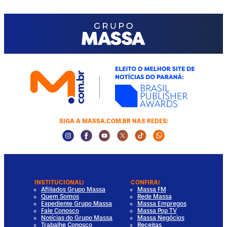
SIGA A MASSA.COM.BR NAS REDES:
Instagram Social Media
Facebook Social Media
Youtube Social Media
Twitter Social Media
Tiktok Social Media
Whatsapp Socia
INSTITUCIONAL!
CONFIRA!
Afiliados Grupo Massa
Massa FM
Quem Somos
Rede Massa
Expediente Grupo Massa
Massa Empregos
Fale Conosco
Massa Pop TV
Notícias do Grupo Massa
Massa Negócios
Trabalhe Conosco
Receitas