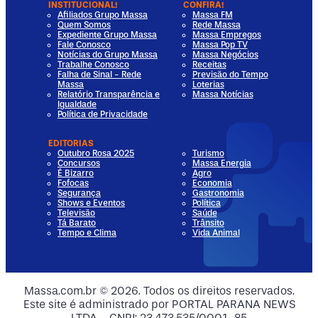
INSTITUCIONAL!
CONFIRA!
Afiliados Grupo Massa
Massa FM
Quem Somos
Rede Massa
Expediente Grupo Massa
Massa Empregos
Fale Conosco
Massa Pop TV
Notícias do Grupo Massa
Massa Negócios
Trabalhe Conosco
Receitas
Falha de Sinal - Rede
Previsão do Tempo
Massa
Loterias
Relatório Transparência e
Massa Notícias
Igualdade
Política de Privacidade
EDITORIAS
Outubro Rosa 2025
Turismo
Concursos
Massa Energia
É Bizarro
Agro
Fofocas
Economia
Segurança
Gastronomia
Shows e Eventos
Política
Televisão
Saúde
Tá Barato
Trânsito
Tempo e Clima
Vida Animal
dia
 Media
al Media
ocial Media
Massa.com.br © 2026. Todos os direitos reservados.
Este site é administrado por PORTAL PARANA NEWS
ia
ial Media
LTDA - CNPJ: 23.473.535/0001-85