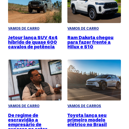
VAMOS DE CARRO
VAMOS DE CARRO
Jetour lança SUV 4x4
Ram Dakota chegou
híbrido de quase 600
para fazer frente a
cavalos de potência
Hilux e S10
VAMOS DE CARRO
VAMOS DE CARROS
De regime de
Toyota lança seu
escravidão a
primeiro modelo
empresário de
elétrico no Brasil
sucesso no setor