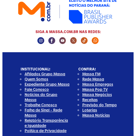
SIGA A MASSA.COM.BR NAS REDES:
Instagram Social Media
Facebook Social Media
Youtube Social Media
Twitter Social Media
Tiktok Social Media
Whatsapp Socia
INSTITUCIONAL!
CONFIRA!
Afiliados Grupo Massa
Massa FM
Quem Somos
Rede Massa
Expediente Grupo Massa
Massa Empregos
Fale Conosco
Massa Pop TV
Notícias do Grupo
Massa Negócios
Massa
Receitas
Trabalhe Conosco
Previsão do Tempo
Falha de Sinal - Rede
Loterias
Massa
Massa Notícias
Relatório Transparência
e Igualdade
Política de Privacidade