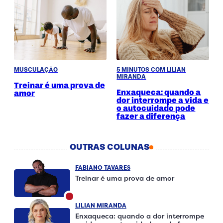
MUSCULAÇÃO
5 MINUTOS COM LILIAN
MIRANDA
Treinar é uma prova de
Enxaqueca: quando a
amor
dor interrompe a vida e
o autocuidado pode
fazer a diferença
OUTRAS COLUNAS
FABIANO TAVARES
Treinar é uma prova de amor
LILIAN MIRANDA
Enxaqueca: quando a dor interrompe