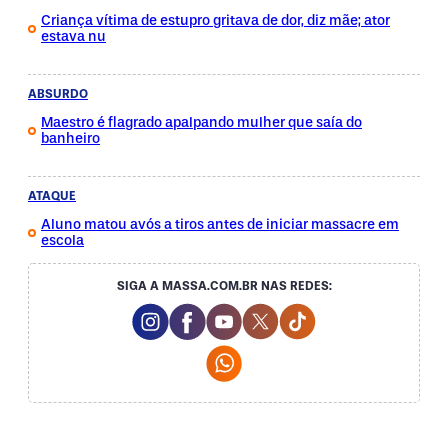
Criança vítima de estupro gritava de dor, diz mãe; ator
estava nu
ABSURDO
Maestro é flagrado apalpando mulher que saía do
banheiro
ATAQUE
Aluno matou avós a tiros antes de iniciar massacre em
escola
SIGA A MASSA.COM.BR NAS REDES:
Instagram Social Media
Facebook Social Media
Youtube Social Media
Twitter Social Media
Tiktok Social Me
Whatsapp Social Media