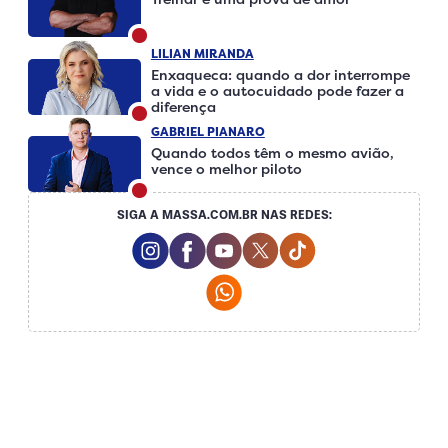
LILIAN MIRANDA
Enxaqueca: quando a dor interrompe
a vida e o autocuidado pode fazer a
diferença
GABRIEL PIANARO
Quando todos têm o mesmo avião,
vence o melhor piloto
SIGA A MASSA.COM.BR NAS REDES:
Instagram Social Media
Facebook Social Media
Youtube Social Media
Twitter Social Media
Tiktok Social Me
Whatsapp Social Media