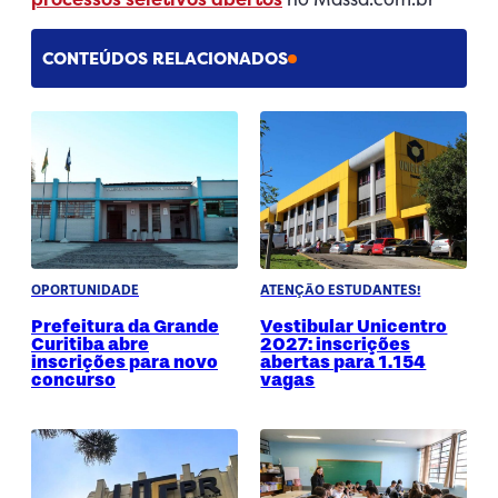
CONTEÚDOS RELACIONADOS
OPORTUNIDADE
ATENÇÃO ESTUDANTES!
Prefeitura da Grande
Vestibular Unicentro
Curitiba abre
2027: inscrições
inscrições para novo
abertas para 1.154
concurso
vagas