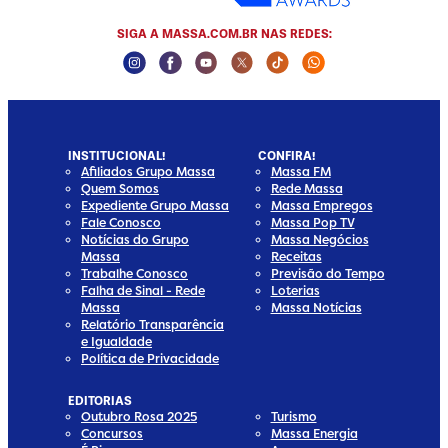
SIGA A MASSA.COM.BR NAS REDES:
Instagram Social Media
Facebook Social Media
Youtube Social Media
Twitter Social Media
Tiktok Social Media
Whatsapp Socia
INSTITUCIONAL!
CONFIRA!
Afiliados Grupo Massa
Massa FM
Quem Somos
Rede Massa
Expediente Grupo Massa
Massa Empregos
Fale Conosco
Massa Pop TV
Notícias do Grupo
Massa Negócios
Massa
Receitas
Trabalhe Conosco
Previsão do Tempo
Falha de Sinal - Rede
Loterias
Massa
Massa Notícias
Relatório Transparência
e Igualdade
Política de Privacidade
EDITORIAS
Outubro Rosa 2025
Turismo
Concursos
Massa Energia