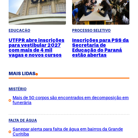
EDUCAÇÃO
PROCESSO SELETIVO
UTFPR abre inscrições
Inscrições para PSS da
para vestibular 2027
Secretaria de
com mais de 4 mil
Educação do Paraná
vagas e novos cursos
estão abertas
MAIS LIDAS
MISTÉRIO
Mais de 50 corpos são encontrados em decomposição em
funerária
FALTA DE ÁGUA
Sanepar alerta para falta de água em bairros da Grande
Curitiba