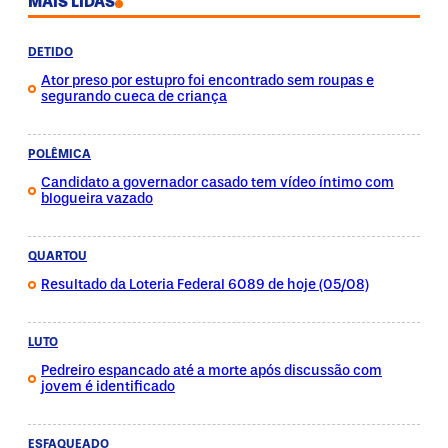
MAIS LIDAS
DETIDO
Ator preso por estupro foi encontrado sem roupas e
segurando cueca de criança
POLÊMICA
Candidato a governador casado tem vídeo íntimo com
blogueira vazado
QUARTOU
Resultado da Loteria Federal 6089 de hoje (05/08)
LUTO
Pedreiro espancado até a morte após discussão com
jovem é identificado
ESFAQUEADO