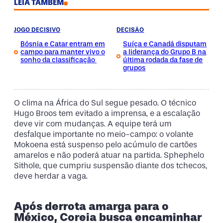
LEIA TAMBÉM
JOGO DECISIVO
DECISÃO
Bósnia e Catar entram em
Suíça e Canadá disputam
campo para manter vivo o
a liderança do Grupo B na
sonho da classificação
última rodada da fase de
grupos
O clima na África do Sul segue pesado. O técnico
Hugo Broos tem evitado a imprensa, e a escalação
deve vir com mudanças. A equipe terá um
desfalque importante no meio-campo: o volante
Mokoena está suspenso pelo acúmulo de cartões
amarelos e não poderá atuar na partida. Sphephelo
Sithole, que cumpriu suspensão diante dos tchecos,
deve herdar a vaga.
Após derrota amarga para o
México, Coreia busca encaminhar