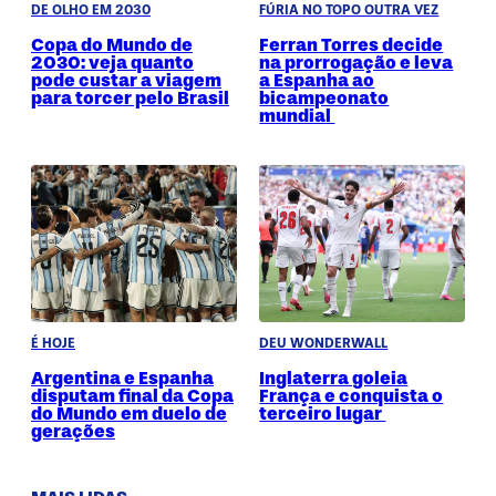
DE OLHO EM 2030
FÚRIA NO TOPO OUTRA VEZ
Copa do Mundo de
Ferran Torres decide
2030: veja quanto
na prorrogação e leva
pode custar a viagem
a Espanha ao
para torcer pelo Brasil
bicampeonato
mundial
É HOJE
DEU WONDERWALL
Argentina e Espanha
Inglaterra goleia
disputam final da Copa
França e conquista o
do Mundo em duelo de
terceiro lugar
gerações