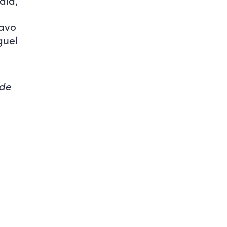
ala,
tavo
guel
 de