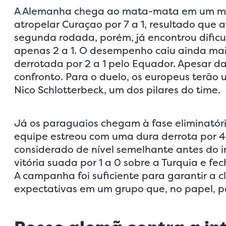
A Alemanha chega ao mata-mata em um mom
atropelar Curaçao por 7 a 1, resultado que a 
segunda rodada, porém, já encontrou dific
apenas 2 a 1. O desempenho caiu ainda mais
derrotada por 2 a 1 pelo Equador. Apesar d
confronto. Para o duelo, os europeus terão 
Nico Schlotterbeck, um dos pilares do time.
Já os paraguaios chegam à fase eliminatór
equipe estreou com uma dura derrota por 4 
considerado de nível semelhante antes do 
vitória suada por 1 a 0 sobre a Turquia e f
A campanha foi suficiente para garantir a c
expectativas em um grupo que, no papel, pa