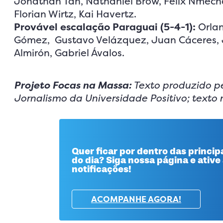
Jonathan Tah, Nathaniel Brow, Felix Nmecha
Florian Wirtz, Kai Havertz.
Provável escalação Paraguai (5-4-1):
Orlan
Gómez, Gustavo Velázquez, Juan Cáceres, J
Almirón, Gabriel Ávalos.
Projeto Focas na Massa:
Texto produzido pe
Jornalismo da Universidade Positivo; texto
Quer ficar por dentro das principa
do dia? Siga nossa página e ative
notificações!
ACOMPANHE AGORA!