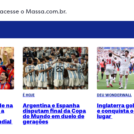
 acesse o Massa.com.br.
É HOJE
DEU WONDERWALL
de na
Argentina e Espanha
Inglaterra go
 a
disputam final da Copa
e conquista o
do Mundo em duelo de
lugar
dial
gerações