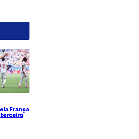
leia França
 terceiro