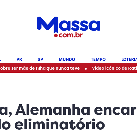
L
PR
SP
MUNDO
TEMPO
LOTERI
•
 de filha que nunca teve
Vídeo icônico de Ratinho com Maríl
a, Alemanha enca
o eliminatório