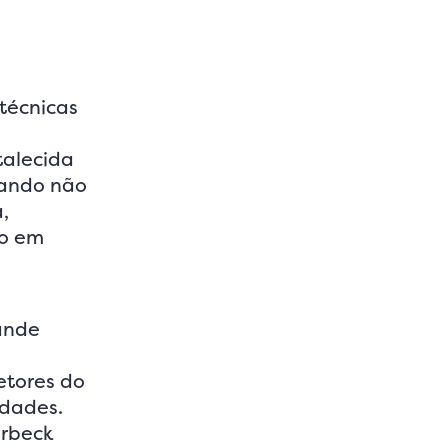
técnicas
talecida
uando não
,
io em
rande
etores do
ldades.
erbeck