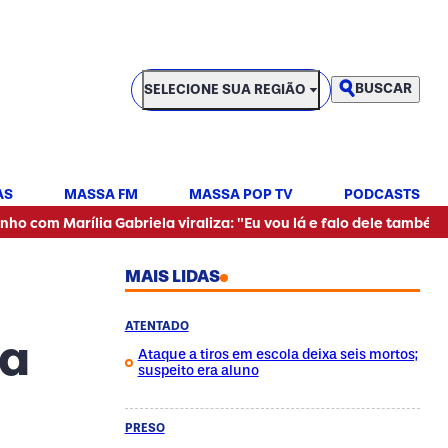
SELECIONE SUA REGIÃO
BUSCAR
SELECIONE SUA REGIÃO
AS
MASSA FM
MASSA POP TV
PODCASTS
•
ia Gabriela viraliza: "Eu vou lá e falo dele também"
Mulher
MAIS LIDAS
ATENTADO
ra
Ataque a tiros em escola deixa seis mortos;
suspeito era aluno
PRESO