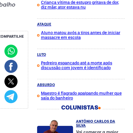
Criança vítima de estupro gritava de dor,
abalho
diz mãe; ator estava nu
ATAQUE
Aluno matou avós a tiros antes de iniciar
COMPARTILHE
massacre em escola
LUTO
Pedreiro espancado até a morte após
discussão com jovem é identificado
ABSURDO
Maestro é flagrado apalpando mulher que
saía do banheiro
COLUNISTAS
ANTÔNIO CARLOS DA
SILVA
Vai começar a maior