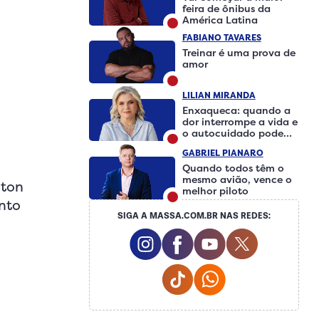
feira de ônibus da
América Latina
FABIANO TAVARES
Treinar é uma prova de
amor
LILIAN MIRANDA
Enxaqueca: quando a
dor interrompe a vida e
o autocuidado pode
fazer a diferença
GABRIEL PIANARO
Quando todos têm o
mesmo avião, vence o
ston
melhor piloto
nto
SIGA A MASSA.COM.BR NAS REDES:
Instagram Social Media
Facebook Social Medi
Youtube Social 
Twitter So
Tiktok Social Media
Whatsapp Social