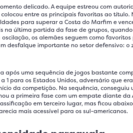
ento delicado. A equipe estreou com autori
colocou entre as principais favoritas ao título.
uldades para superar a Costa do Marfim e venc
 na última partida da fase de grupos, quando 
a oscilação, os alemães seguem como favoritos
um desfalque importante no setor defensivo: o
ia após uma sequência de jogos bastante comp
a 1 para os Estados Unidos, adversário que era
início da competição. Na sequência, conseguiu
echou a primeira fase com um empate diante da A
lassificação em terceiro lugar, mas ficou abaix
recia mais acessível para os sul-americanos.