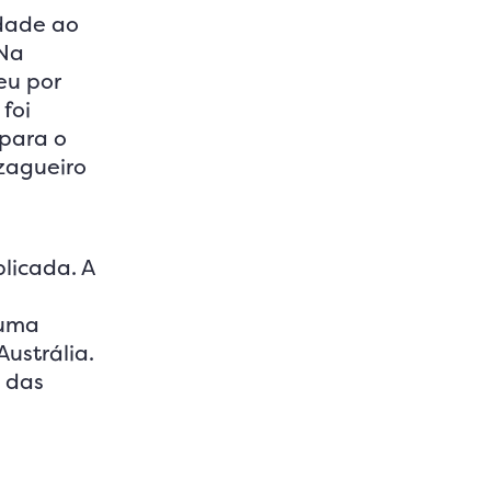
dade ao
 Na
eu por
foi
 para o
 zagueiro
licada. A
 uma
ustrália.
o das