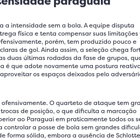
ntensidade paraguaia
ca a intensidade sem a bola. A equipe disputa
rega física e tenta compensar suas limitações 
fensivamente, porém, tem produzido pouco e
claras de gol. Ainda assim, a seleção chega for
s duas últimas rodadas da fase de grupos, q
ia é que adote novamente uma postura reativa
 aproveitar os espaços deixados pelo adversár
el ofensivamente. O quarteto de ataque tem g
trocas de posição, o que dificulta a marcação
perior ao Paraguai em praticamente todos os s
a controlar a posse de bola sem grandes dificu
de forma sólida, embora a ausência de Schlott