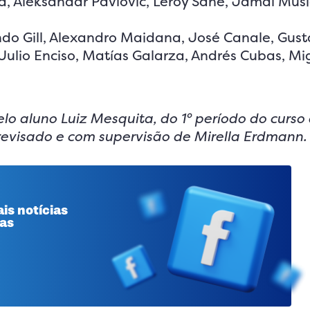
, Aleksandar Pavlovic, Leroy Sané, Jamal Musi
do Gill, Alexandro Maidana, José Canale, Gus
ulio Enciso, Matías Galarza, Andrés Cubas, Mi
lo aluno Luiz Mesquita, do 1° período do curso
 revisado e com supervisão de Mirella Erdmann.
is notícias
 as