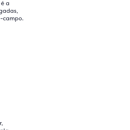
 é a
ogadas,
o-campo.
,