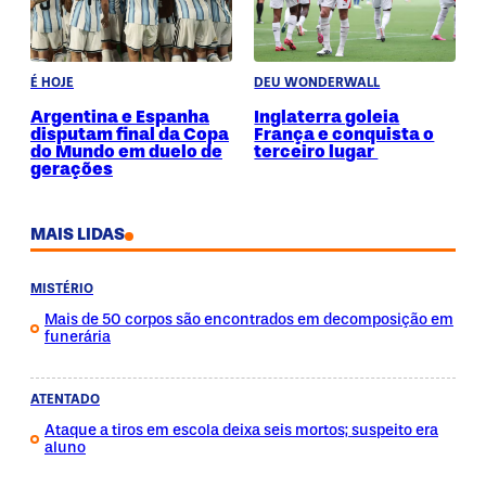
É HOJE
DEU WONDERWALL
Argentina e Espanha
Inglaterra goleia
disputam final da Copa
França e conquista o
do Mundo em duelo de
terceiro lugar
gerações
MAIS LIDAS
MISTÉRIO
Mais de 50 corpos são encontrados em decomposição em
funerária
ATENTADO
Ataque a tiros em escola deixa seis mortos; suspeito era
aluno