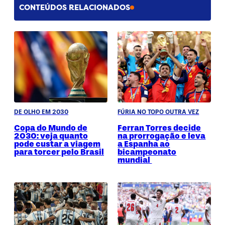
CONTEÚDOS RELACIONADOS
DE OLHO EM 2030
FÚRIA NO TOPO OUTRA VEZ
Copa do Mundo de
Ferran Torres decide
2030: veja quanto
na prorrogação e leva
pode custar a viagem
a Espanha ao
para torcer pelo Brasil
bicampeonato
mundial