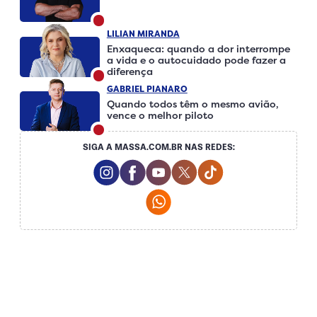
LILIAN MIRANDA
Enxaqueca: quando a dor interrompe
a vida e o autocuidado pode fazer a
diferença
GABRIEL PIANARO
Quando todos têm o mesmo avião,
vence o melhor piloto
SIGA A MASSA.COM.BR NAS REDES:
Instagram Social Media
Facebook Social Media
Youtube Social Media
Twitter Social Media
Tiktok Social Me
Whatsapp Social Media