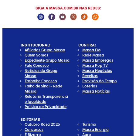
SIGA A MASSA.COM.BR NAS REDES:
Instagram Social Media
Facebook Social Media
Youtube Social Media
Twitter Social Media
Tiktok Social Media
Whatsapp Socia
INSTITUCIONAL!
CONFIRA!
Afiliados Grupo Massa
Massa FM
Quem Somos
Rede Massa
Expediente Grupo Massa
Massa Empregos
Fale Conosco
Massa Pop TV
Notícias do Grupo
Massa Negócios
Massa
Receitas
Trabalhe Conosco
Previsão do Tempo
Falha de Sinal - Rede
Loterias
Massa
Massa Notícias
Relatório Transparência
e Igualdade
Política de Privacidade
EDITORIAS
Outubro Rosa 2025
Turismo
Concursos
Massa Energia
É Bizarro
Agro