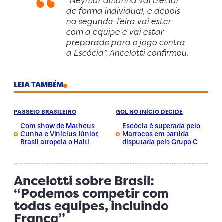
“Neymar amanhã vai treinar
de forma individual, e depois
na segunda-feira vai estar
com a equipe e vai estar
preparado para o jogo contra
a Escócia”, Ancelotti confirmou.
LEIA TAMBÉM
PASSEIO BRASILEIRO
GOL NO INÍCIO DECIDE
Com show de Matheus
Escócia é superada pelo
Cunha e Vinícius Júnior,
Marrocos em partida
Brasil atropela o Haiti
disputada pelo Grupo C
Ancelotti sobre Brasil:
“Podemos competir com
todas equipes, incluindo
França”