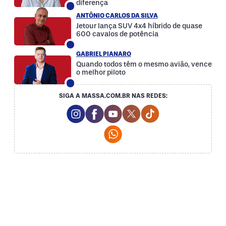
diferença
ANTÔNIO CARLOS DA SILVA
Jetour lança SUV 4x4 híbrido de quase
600 cavalos de potência
GABRIEL PIANARO
Quando todos têm o mesmo avião, vence
o melhor piloto
SIGA A MASSA.COM.BR NAS REDES:
Instagram Social Media
Facebook Social Media
Youtube Social Media
Twitter Social Media
Tiktok Social Med
Whatsapp Social Media