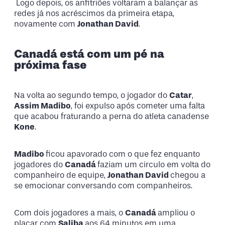
Logo depois, os anfitriões voltaram a balançar as
redes já nos acréscimos da primeira etapa,
novamente com
Jonathan David
.
Canadá está com um pé na
próxima fase
Na volta ao segundo tempo, o jogador do
Catar
,
Assim Madibo
, foi expulso após cometer uma falta
que acabou fraturando a perna do atleta canadense
Kone
.
Madibo
ficou apavorado com o que fez enquanto
jogadores do
Canadá
faziam um circulo em volta do
companheiro de equipe,
Jonathan David
chegou a
se emocionar conversando com companheiros.
Com dois jogadores a mais, o
Canadá
ampliou o
placar com
Saliba
aos 64 minutos em uma