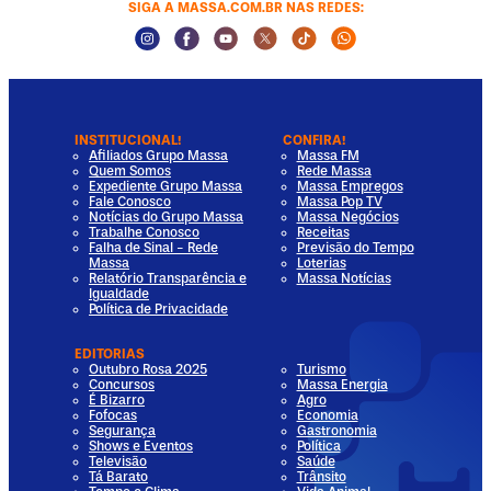
SIGA A MASSA.COM.BR NAS REDES:
Instagram Social Media
Facebook Social Media
Youtube Social Media
Twitter Social Media
Tiktok Social Media
Whatsapp Socia
INSTITUCIONAL!
CONFIRA!
Afiliados Grupo Massa
Massa FM
Quem Somos
Rede Massa
Expediente Grupo Massa
Massa Empregos
Fale Conosco
Massa Pop TV
Notícias do Grupo Massa
Massa Negócios
Trabalhe Conosco
Receitas
Falha de Sinal - Rede
Previsão do Tempo
Massa
Loterias
Relatório Transparência e
Massa Notícias
Igualdade
Política de Privacidade
EDITORIAS
Outubro Rosa 2025
Turismo
Concursos
Massa Energia
É Bizarro
Agro
Fofocas
Economia
Segurança
Gastronomia
Shows e Eventos
Política
Televisão
Saúde
Tá Barato
Trânsito