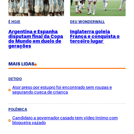
É HOJE
DEU WONDERWALL
Argentina e Espanha
Inglaterra goleia
disputam final da Copa
França e conquista o
do Mundo em duelo de
terceiro lugar
gerações
MAIS LIDAS
DETIDO
Ator preso por estupro foi encontrado sem roupas e
segurando cueca de criança
POLÊMICA
Candidato a governador casado tem vídeo íntimo com
blogueira vazado