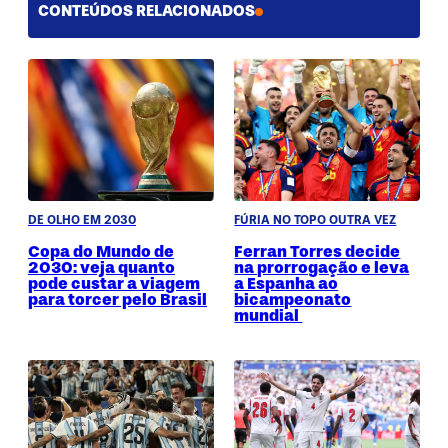
CONTEÚDOS RELACIONADOS
DE OLHO EM 2030
FÚRIA NO TOPO OUTRA VEZ
Copa do Mundo de
Ferran Torres decide
2030: veja quanto
na prorrogação e leva
pode custar a viagem
a Espanha ao
para torcer pelo Brasil
bicampeonato
mundial