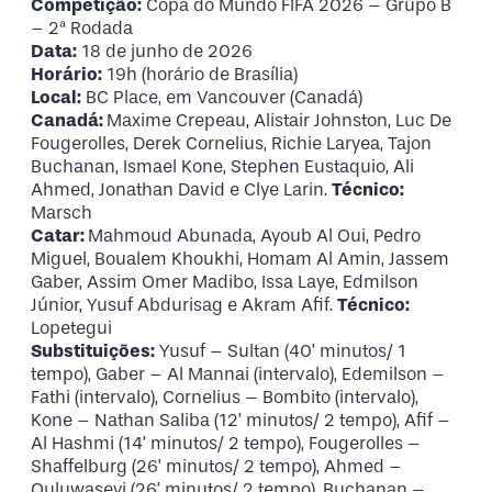
Competição:
Copa do Mundo FIFA 2026 – Grupo B
– 2ª Rodada
Data:
18 de junho de 2026
Horário:
19h (horário de Brasília)
Local:
BC Place, em Vancouver (Canadá)
Canadá:
Maxime Crepeau, Alistair Johnston, Luc De
Fougerolles, Derek Cornelius, Richie Laryea, Tajon
Buchanan, Ismael Kone, Stephen Eustaquio, Ali
Ahmed, Jonathan David e Clye Larin.
Técnico:
Marsch
Catar:
Mahmoud Abunada, Ayoub Al Oui, Pedro
Miguel, Boualem Khoukhi, Homam Al Amin, Jassem
Gaber, Assim Omer Madibo, Issa Laye, Edmilson
Júnior, Yusuf Abdurisag e Akram Afif.
Técnico:
Lopetegui
Substituições:
Yusuf – Sultan (40’ minutos/ 1
tempo), Gaber – Al Mannai (intervalo), Edemilson –
Fathi (intervalo), Cornelius – Bombito (intervalo),
Kone – Nathan Saliba (12’ minutos/ 2 tempo), Afif –
Al Hashmi (14’ minutos/ 2 tempo), Fougerolles –
Shaffelburg (26’ minutos/ 2 tempo), Ahmed –
Ouluwaseyi (26’ minutos/ 2 tempo), Buchanan –