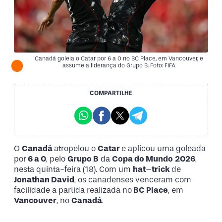
Canadá goleia o Catar por 6 a 0 no BC Place, em Vancouver, e
assume a liderança do Grupo B. Foto: FIFA
COMPARTILHE
O
Canadá
atropelou o
Catar
e aplicou uma goleada
por
6 a 0
, pelo
Grupo B
da
Copa do Mundo
2026
,
nesta quinta-feira (18). Com um
hat
–
trick
de
Jonathan David
, os canadenses venceram com
facilidade a partida realizada no
BC Place
, em
Vancouver
, no
Canadá
.