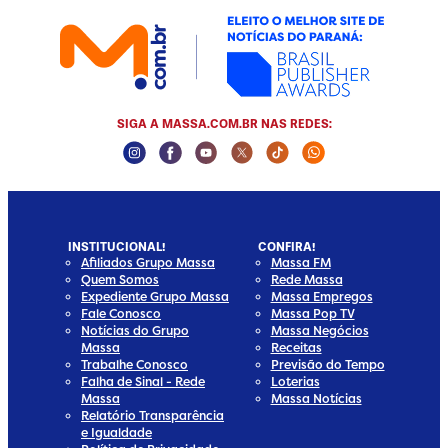
SIGA A MASSA.COM.BR NAS REDES:
Instagram Social Media
Facebook Social Media
Youtube Social Media
Twitter Social Media
Tiktok Social Media
Whatsapp Socia
INSTITUCIONAL!
CONFIRA!
Afiliados Grupo Massa
Massa FM
Quem Somos
Rede Massa
Expediente Grupo Massa
Massa Empregos
Fale Conosco
Massa Pop TV
Notícias do Grupo
Massa Negócios
Massa
Receitas
Trabalhe Conosco
Previsão do Tempo
Falha de Sinal - Rede
Loterias
Massa
Massa Notícias
Relatório Transparência
e Igualdade