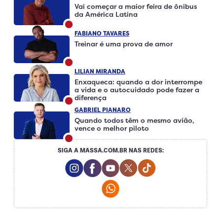
Vai começar a maior feira de ônibus
da América Latina
FABIANO TAVARES
Treinar é uma prova de amor
LILIAN MIRANDA
Enxaqueca: quando a dor interrompe
a vida e o autocuidado pode fazer a
diferença
GABRIEL PIANARO
Quando todos têm o mesmo avião,
vence o melhor piloto
SIGA A MASSA.COM.BR NAS REDES:
Instagram Social Media
Facebook Social Media
Youtube Social Media
Twitter Social Media
Tiktok Social Me
Whatsapp Social Media