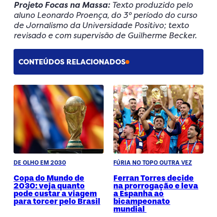
Projeto Focas na Massa:
Texto produzido pelo
aluno Leonardo Proença, do 3° período do curso
de Jornalismo da Universidade Positivo; texto
revisado e com supervisão de Guilherme Becker.
CONTEÚDOS RELACIONADOS
DE OLHO EM 2030
FÚRIA NO TOPO OUTRA VEZ
Copa do Mundo de
Ferran Torres decide
2030: veja quanto
na prorrogação e leva
pode custar a viagem
a Espanha ao
para torcer pelo Brasil
bicampeonato
mundial