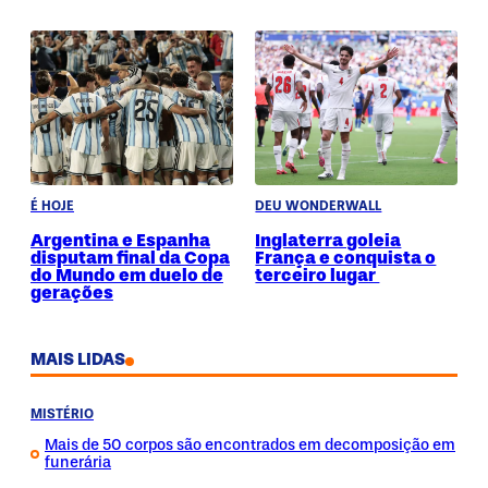
É HOJE
DEU WONDERWALL
Argentina e Espanha
Inglaterra goleia
disputam final da Copa
França e conquista o
do Mundo em duelo de
terceiro lugar
gerações
MAIS LIDAS
MISTÉRIO
Mais de 50 corpos são encontrados em decomposição em
funerária