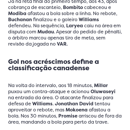
Já na reta final do primeiro tempo, aos 43, após
cobrança de escanteio,
Bombito
cabeceou e
Modiba
afastou a bola sobre a linha. No rebote,
Buchanan
finalizou e o goleiro
Williams
defendeu. Na sequência,
Laryea
caiu na área em
disputa com
Mudau
. Apesar do pedido de pênalti,
o árbitro marcou apenas tiro de meta, sem
revisão da jogada no
VAR
.
Gol nos acréscimos define a
classificação canadense
Na volta do intervalo, aos 18 minutos,
Millar
puxou um contra-ataque e acionou
Oluwaseyi
na entrada da área. O atacante finalizou para
defesa de
Williams
.
Jonathan David
tentou
aproveitar o rebote, mas
Mokoena
afastou a
bola. Nos 30 minutos,
Promise
arriscou de fora da
área, mandando a bola para perto da trave.