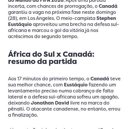
do Mundo da FIFA 2026
. Após uma partida
incerta, com chances de prorrogação, o
Canadá
garantiu a vaga na próxima fase neste domingo
(28), em Los Angeles. O meio-campista
Stephen
Eustáquio
aproveitou uma brecha na defesa sul-
africana e marcou o gol da vitória já nos
acréscimos do segundo tempo.
África do Sul x Canadá:
resumo da partida
Aos 17 minutos do primeiro tempo, o
Canadá
teve
sua melhor chance, com
Eustáquio
fazendo um
levantamento preciso numa cobrança de falta
lateral e a defesa sul-africana sofreu um apagão,
deixando
Jonathan David
livre na marca do
pênalti. O atacante canadense, no entanto, errou
a finalização.