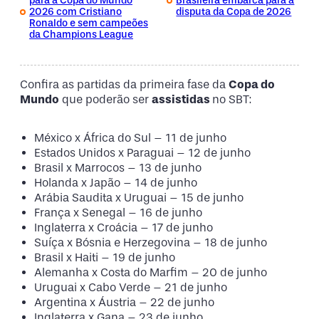
para a Copa do Mundo
Brasileira embarca para a
2026 com Cristiano
disputa da Copa de 2026
Ronaldo e sem campeões
da Champions League
Confira as partidas da primeira fase da
Copa do
Mundo
que poderão ser
assistidas
no SBT:
México x África do Sul – 11 de junho
Estados Unidos x Paraguai – 12 de junho
Brasil x Marrocos – 13 de junho
Holanda x Japão – 14 de junho
Arábia Saudita x Uruguai – 15 de junho
França x Senegal – 16 de junho
Inglaterra x Croácia – 17 de junho
Suíça x Bósnia e Herzegovina – 18 de junho
Brasil x Haiti – 19 de junho
Alemanha x Costa do Marfim – 20 de junho
Uruguai x Cabo Verde – 21 de junho
Argentina x Áustria – 22 de junho
Inglaterra x Gana – 23 de junho