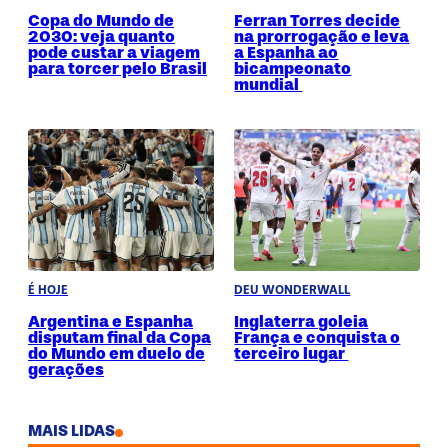
Copa do Mundo de
Ferran Torres decide
2030: veja quanto
na prorrogação e leva
pode custar a viagem
a Espanha ao
para torcer pelo Brasil
bicampeonato
mundial
É HOJE
DEU WONDERWALL
Argentina e Espanha
Inglaterra goleia
disputam final da Copa
França e conquista o
do Mundo em duelo de
terceiro lugar
gerações
MAIS LIDAS