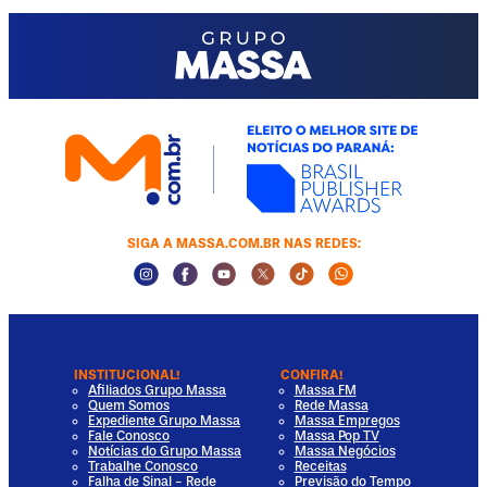
SIGA A MASSA.COM.BR NAS REDES:
Instagram Social Media
Facebook Social Media
Youtube Social Media
Twitter Social Media
Tiktok Social Media
Whatsapp Socia
INSTITUCIONAL!
CONFIRA!
Afiliados Grupo Massa
Massa FM
Quem Somos
Rede Massa
Expediente Grupo Massa
Massa Empregos
Fale Conosco
Massa Pop TV
Notícias do Grupo Massa
Massa Negócios
Trabalhe Conosco
Receitas
Falha de Sinal - Rede
Previsão do Tempo