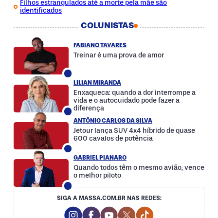
Filhos estrangulados até a morte pela mãe são
identificados
COLUNISTAS
FABIANO TAVARES
Treinar é uma prova de amor
LILIAN MIRANDA
Enxaqueca: quando a dor interrompe a
vida e o autocuidado pode fazer a
diferença
ANTÔNIO CARLOS DA SILVA
Jetour lança SUV 4x4 híbrido de quase
600 cavalos de potência
GABRIEL PIANARO
Quando todos têm o mesmo avião, vence
o melhor piloto
SIGA A MASSA.COM.BR NAS REDES:
Instagram Social Media
Facebook Social Media
Youtube Social Media
Twitter Social Media
Tiktok Social Med