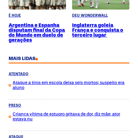
É HOJE
DEU WONDERWALL
Argentina e Espanha
Inglaterra goleia
disputam final da Copa
França e conquista o
do Mundo em duelo de
terceiro lugar
gerações
MAIS LIDAS
ATENTADO
Ataque a tiros em escola deixa seis mortos; suspeito era
aluno
PRESO
Criança vítima de estupro gritava de dor, diz mãe; ator
estava nu
ATAQUE