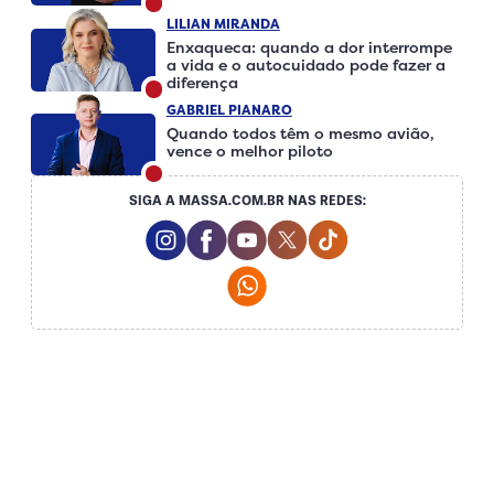
LILIAN MIRANDA
Enxaqueca: quando a dor interrompe
a vida e o autocuidado pode fazer a
diferença
GABRIEL PIANARO
Quando todos têm o mesmo avião,
vence o melhor piloto
SIGA A MASSA.COM.BR NAS REDES:
Instagram Social Media
Facebook Social Media
Youtube Social Media
Twitter Social Media
Tiktok Social Me
Whatsapp Social Media