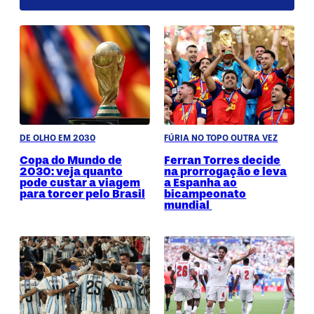
DE OLHO EM 2030
FÚRIA NO TOPO OUTRA VEZ
Copa do Mundo de
Ferran Torres decide
2030: veja quanto
na prorrogação e leva
pode custar a viagem
a Espanha ao
para torcer pelo Brasil
bicampeonato
mundial