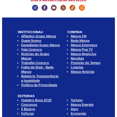
SIGA A MASSA.COM.BR NAS REDES:
Instagram Social Media
Facebook Social Media
Youtube Social Media
Twitter Social Media
Tiktok Social Media
Whatsapp Socia
INSTITUCIONAL!
CONFIRA!
Afiliados Grupo Massa
Massa FM
Quem Somos
Rede Massa
Expediente Grupo Massa
Massa Empregos
Fale Conosco
Massa Pop TV
Notícias do Grupo
Massa Negócios
Massa
Receitas
Trabalhe Conosco
Previsão do Tempo
Falha de Sinal - Rede
Loterias
Massa
Massa Notícias
Relatório Transparência
e Igualdade
Política de Privacidade
EDITORIAS
Outubro Rosa 2025
Turismo
Concursos
Massa Energia
É Bizarro
Agro
Fofocas
Economia