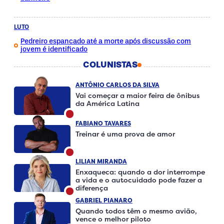
LUTO
Pedreiro espancado até a morte após discussão com
jovem é identificado
COLUNISTAS
ANTÔNIO CARLOS DA SILVA
Vai começar a maior feira de ônibus
da América Latina
FABIANO TAVARES
Treinar é uma prova de amor
LILIAN MIRANDA
Enxaqueca: quando a dor interrompe
a vida e o autocuidado pode fazer a
diferença
GABRIEL PIANARO
Quando todos têm o mesmo avião,
vence o melhor piloto