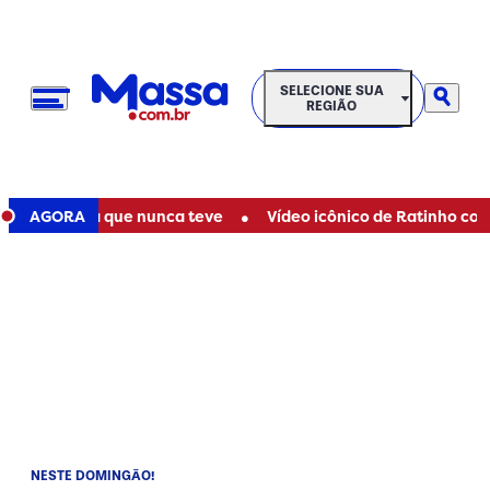
SELECIONE SUA REGIÃO
SELECIONE SUA
REGIÃO
•
e filha que nunca teve
AGORA
Vídeo icônico de Ratinho com Marília
NESTE DOMINGÃO!