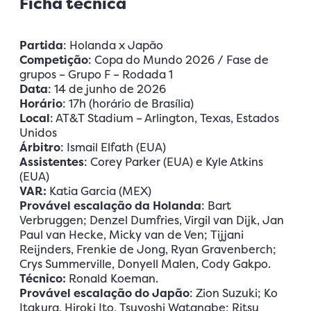
Ficha técnica
Partida
: Holanda x Japão
Competição
: Copa do Mundo 2026 / Fase de
grupos – Grupo F – Rodada 1
Data
: 14 de junho de 2026
Horário
: 17h (horário de Brasília)
Local
: AT&T Stadium – Arlington, Texas, Estados
Unidos
Árbitro
: Ismail Elfath (EUA)
Assistentes
: Corey Parker (EUA) e Kyle Atkins
(EUA)
VAR:
Katia Garcia (MEX)
Provável escalação da Holanda
: Bart
Verbruggen; Denzel Dumfries, Virgil van Dijk, Jan
Paul van Hecke, Micky van de Ven; Tijjani
Reijnders, Frenkie de Jong, Ryan Gravenberch;
Crys Summerville, Donyell Malen, Cody Gakpo.
Técnico:
Ronald Koeman.
Provável escalação do Japão
: Zion Suzuki; Ko
Itakura, Hiroki Ito, Tsuyoshi Watanabe; Ritsu