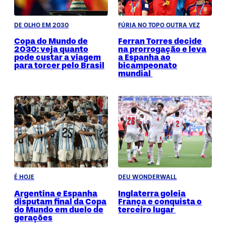
DE OLHO EM 2030
FÚRIA NO TOPO OUTRA VEZ
Copa do Mundo de
Ferran Torres decide
2030: veja quanto
na prorrogação e leva
pode custar a viagem
a Espanha ao
para torcer pelo Brasil
bicampeonato
mundial
É HOJE
DEU WONDERWALL
Argentina e Espanha
Inglaterra goleia
disputam final da Copa
França e conquista o
do Mundo em duelo de
terceiro lugar
gerações