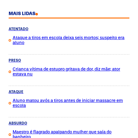
MAIS LIDAS
ATENTADO
Ataque a tiros em escola deixa seis mortos; suspeito era
aluno
PRESO
Criança vítima de estupro gritava de dor, diz mãe; ator
estava nu
ATAQUE
Aluno matou avós a tiros antes de iniciar massacre em
escola
ABSURDO
Maestro é flagrado apalpando mulher que saía do
banheiro