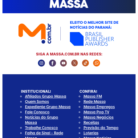
SIGA A MASSA.COM.BR NAS REDES:
Instagram Social Media
Facebook Social Media
Youtube Social Media
Twitter Social Media
Tiktok Social Media
Whatsapp Social
INSTITUCIONAL!
CONFIRA!
Afiliados Grupo Massa
Massa FM
Quem Somos
Rede Massa
Expediente Grupo Massa
Massa Empregos
Fale Conosco
Massa Pop TV
Notícias do Grupo
Massa Negócios
Massa
Receitas
Trabalhe Conosco
Previsão do Tempo
Falha de Sinal - Rede
Loterias