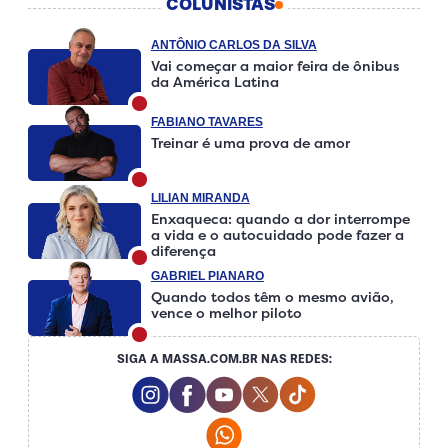
COLUNISTAS
ANTÔNIO CARLOS DA SILVA
Vai começar a maior feira de ônibus
da América Latina
FABIANO TAVARES
Treinar é uma prova de amor
LILIAN MIRANDA
Enxaqueca: quando a dor interrompe
a vida e o autocuidado pode fazer a
diferença
GABRIEL PIANARO
Quando todos têm o mesmo avião,
vence o melhor piloto
SIGA A MASSA.COM.BR NAS REDES:
Instagram Social Media
Facebook Social Media
Youtube Social Media
Twitter Social Media
Tiktok Social Medi
Whatsapp Social Media