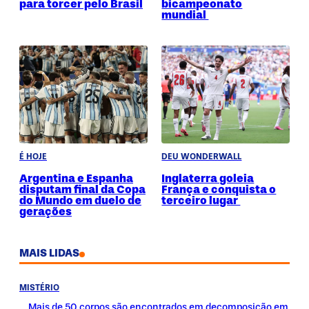
para torcer pelo Brasil
bicampeonato
mundial
É HOJE
DEU WONDERWALL
Argentina e Espanha
Inglaterra goleia
disputam final da Copa
França e conquista o
do Mundo em duelo de
terceiro lugar
gerações
MAIS LIDAS
MISTÉRIO
Mais de 50 corpos são encontrados em decomposição em