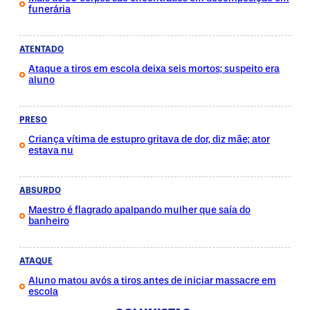
funerária
ATENTADO
Ataque a tiros em escola deixa seis mortos; suspeito era
aluno
PRESO
Criança vítima de estupro gritava de dor, diz mãe; ator
estava nu
ABSURDO
Maestro é flagrado apalpando mulher que saía do
banheiro
ATAQUE
Aluno matou avós a tiros antes de iniciar massacre em
escola