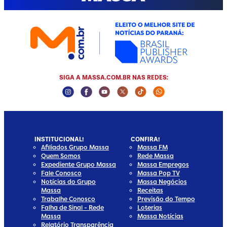
SIGA A MASSA.COM.BR NAS REDES:
Instagram Social Media
Facebook Social Media
Youtube Social Media
Twitter Social Media
Tiktok Social Media
Whatsapp Socia
INSTITUCIONAL!
CONFIRA!
Afiliados Grupo Massa
Massa FM
Quem Somos
Rede Massa
Expediente Grupo Massa
Massa Empregos
Fale Conosco
Massa Pop TV
Notícias do Grupo
Massa Negócios
Massa
Receitas
Trabalhe Conosco
Previsão do Tempo
Falha de Sinal - Rede
Loterias
Massa
Massa Notícias
Relatório Transparência