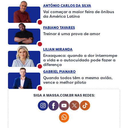
ANTÔNIO CARLOS DA SILVA
Vai começar a maior feira de ônibus
da América Latina
FABIANO TAVARES
Treinar é uma prova de amor
LILIAN MIRANDA
Enxaqueca: quando a dor interrompe
a vida e o autocuidado pode fazer a
diferença
GABRIEL PIANARO
Quando todos têm o mesmo avião,
vence o melhor piloto
SIGA A MASSA.COM.BR NAS REDES:
Instagram Social Media
Facebook Social Media
Youtube Social Media
Twitter Social Media
Tiktok Social Me
Whatsapp Social Media