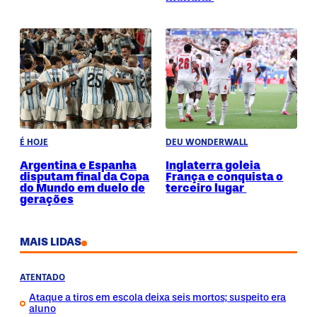
É HOJE
DEU WONDERWALL
Argentina e Espanha
Inglaterra goleia
disputam final da Copa
França e conquista o
do Mundo em duelo de
terceiro lugar
gerações
MAIS LIDAS
ATENTADO
Ataque a tiros em escola deixa seis mortos; suspeito era
aluno