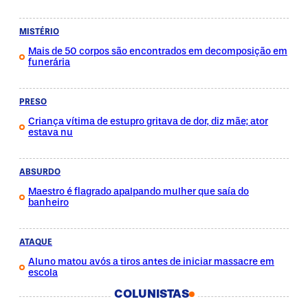
MISTÉRIO
Mais de 50 corpos são encontrados em decomposição em
funerária
PRESO
Criança vítima de estupro gritava de dor, diz mãe; ator
estava nu
ABSURDO
Maestro é flagrado apalpando mulher que saía do
banheiro
ATAQUE
Aluno matou avós a tiros antes de iniciar massacre em
escola
COLUNISTAS