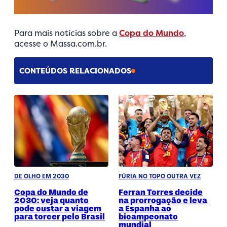
Para mais notícias sobre a
Copa do Mundo
,
acesse o Massa.com.br.
CONTEÚDOS RELACIONADOS
DE OLHO EM 2030
FÚRIA NO TOPO OUTRA VEZ
Copa do Mundo de
Ferran Torres decide
2030: veja quanto
na prorrogação e leva
pode custar a viagem
a Espanha ao
para torcer pelo Brasil
bicampeonato
mundial