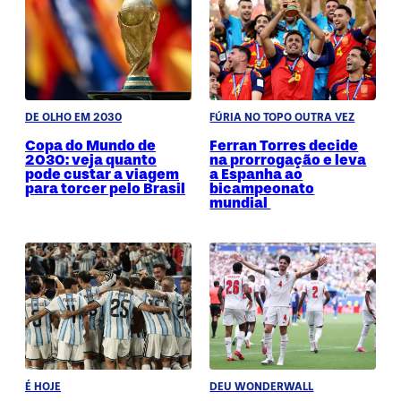
DE OLHO EM 2030
FÚRIA NO TOPO OUTRA VEZ
Copa do Mundo de
Ferran Torres decide
2030: veja quanto
na prorrogação e leva
pode custar a viagem
a Espanha ao
para torcer pelo Brasil
bicampeonato
mundial
É HOJE
DEU WONDERWALL