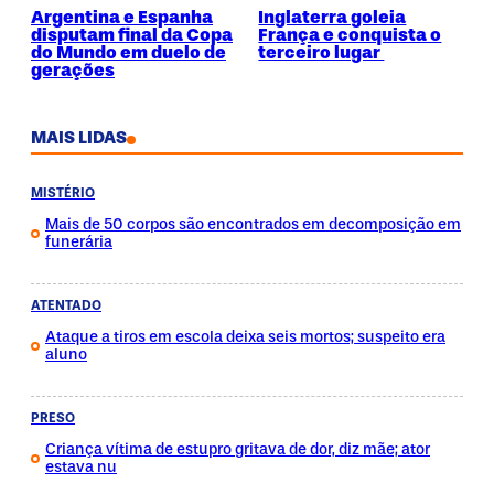
Argentina e Espanha
Inglaterra goleia
disputam final da Copa
França e conquista o
do Mundo em duelo de
terceiro lugar
gerações
MAIS LIDAS
MISTÉRIO
Mais de 50 corpos são encontrados em decomposição em
funerária
ATENTADO
Ataque a tiros em escola deixa seis mortos; suspeito era
aluno
PRESO
Criança vítima de estupro gritava de dor, diz mãe; ator
estava nu