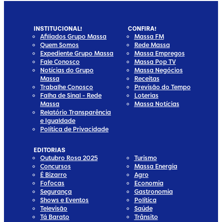
INSTITUCIONAL!
CONFIRA!
Afiliados Grupo Massa
Massa FM
Quem Somos
Rede Massa
Expediente Grupo Massa
Massa Empregos
Fale Conosco
Massa Pop TV
Notícias do Grupo
Massa Negócios
Massa
Receitas
Trabalhe Conosco
Previsão do Tempo
Falha de Sinal - Rede
Loterias
Massa
Massa Notícias
Relatório Transparência
e Igualdade
Política de Privacidade
EDITORIAS
Outubro Rosa 2025
Turismo
Concursos
Massa Energia
É Bizarro
Agro
Fofocas
Economia
Segurança
Gastronomia
Shows e Eventos
Política
Televisão
Saúde
Tá Barato
Trânsito