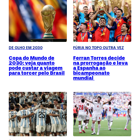
DE OLHO EM 2030
FÚRIA NO TOPO OUTRA VEZ
Copa do Mundo de
Ferran Torres decide
2030: veja quanto
na prorrogação e leva
pode custar a viagem
a Espanha ao
para torcer pelo Brasil
bicampeonato
mundial