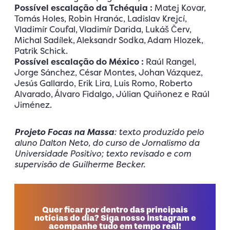
Possível escalação da Tchéquia :
Matej Kovar,
Tomás Holes, Robin Hranác, Ladislav Krejcí,
Vladimír Coufal, Vladimír Darida, Lukáš Červ,
Michal Sadílek, Aleksandr Sodka, Adam Hlozek,
Patrik Schick.
Possível escalação do México :
Raúl Rangel,
Jorge Sánchez, César Montes, Johan Vázquez,
Jesús Gallardo, Erik Lira, Luis Romo, Roberto
Alvarado, Álvaro Fidalgo, Júlian Quiñonez e Raúl
Jiménez.
Projeto Focas na Massa
: texto produzido pelo
aluno Dalton Neto, do curso de Jornalismo da
Universidade Positivo; texto revisado e com
supervisão de Guilherme Becker.
Quer ficar por dentro das principais
notícias do dia? Siga nosso Instagram e
acompanhe tudo em tempo real!