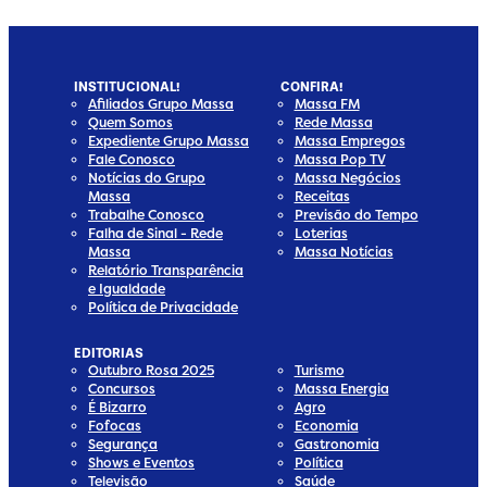
INSTITUCIONAL!
CONFIRA!
Afiliados Grupo Massa
Massa FM
Quem Somos
Rede Massa
Expediente Grupo Massa
Massa Empregos
Fale Conosco
Massa Pop TV
Notícias do Grupo
Massa Negócios
Massa
Receitas
Trabalhe Conosco
Previsão do Tempo
Falha de Sinal - Rede
Loterias
Massa
Massa Notícias
Relatório Transparência
e Igualdade
Política de Privacidade
EDITORIAS
Outubro Rosa 2025
Turismo
Concursos
Massa Energia
É Bizarro
Agro
Fofocas
Economia
Segurança
Gastronomia
Shows e Eventos
Política
Televisão
Saúde