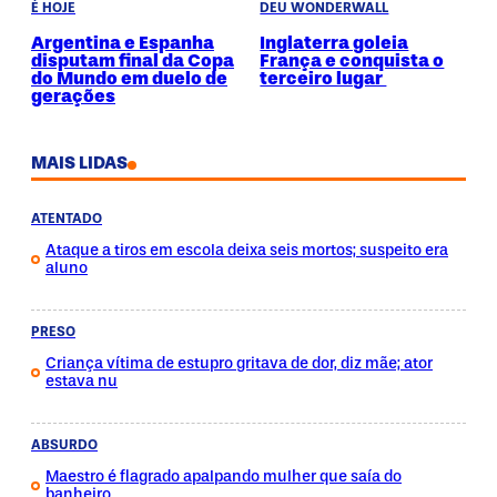
É HOJE
DEU WONDERWALL
Argentina e Espanha
Inglaterra goleia
disputam final da Copa
França e conquista o
do Mundo em duelo de
terceiro lugar
gerações
MAIS LIDAS
ATENTADO
Ataque a tiros em escola deixa seis mortos; suspeito era
aluno
PRESO
Criança vítima de estupro gritava de dor, diz mãe; ator
estava nu
ABSURDO
Maestro é flagrado apalpando mulher que saía do
banheiro