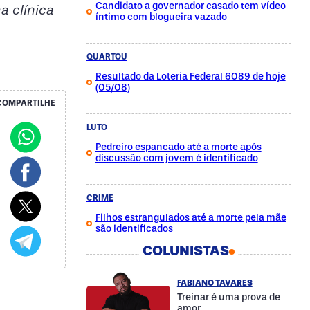
Candidato a governador casado tem vídeo
a clínica
íntimo com blogueira vazado
QUARTOU
Resultado da Loteria Federal 6089 de hoje
(05/08)
COMPARTILHE
LUTO
Pedreiro espancado até a morte após
discussão com jovem é identificado
CRIME
Filhos estrangulados até a morte pela mãe
são identificados
COLUNISTAS
FABIANO TAVARES
Treinar é uma prova de
amor