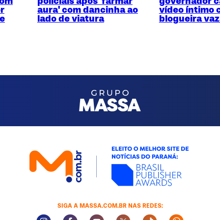
com
policiais após 'farmar
governador c
r
aura' com dancinha ao
vídeo íntimo
te
lado de viatura
blogueira va
SIGA A MASSA.COM.BR NAS REDES:
Instagram Social Media
Facebook Social Media
Youtube Social Media
Twitter Social Media
Tiktok Social Med
Whatsapp 