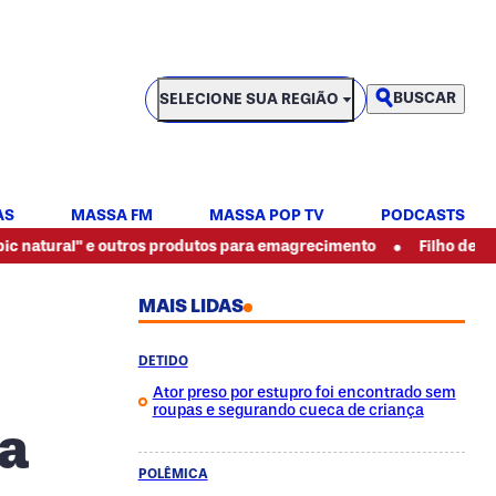
SELECIONE SUA REGIÃO
BUSCAR
SELECIONE SUA REGIÃO
AS
MASSA FM
MASSA POP TV
PODCASTS
•
 e outros produtos para emagrecimento
Filho de pintor espanc
MAIS LIDAS
DETIDO
Ator preso por estupro foi encontrado sem
roupas e segurando cueca de criança
ia
POLÊMICA