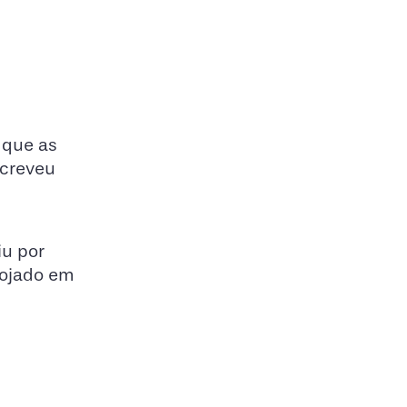
 que as
screveu
iu por
lojado em