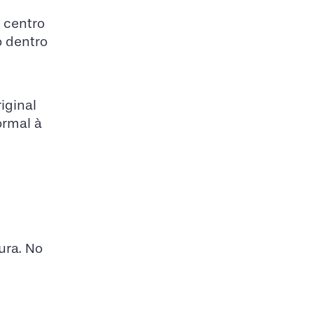
 centro
o dentro
iginal
ormal à
ura. No