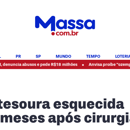
L
PR
SP
MUNDO
TEMPO
LOTERI
•
 abusos e pede R$18 milhões
Anvisa proíbe "ozempic natural"
tesoura esquecida
 meses após cirurg