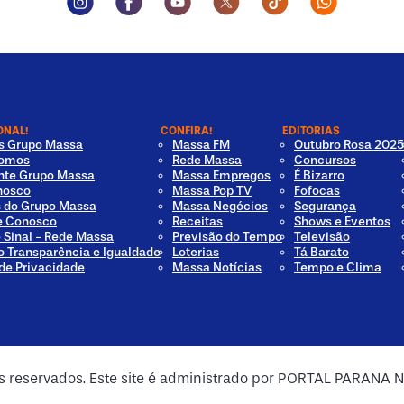
ONAL!
CONFIRA!
EDITORIAS
os Grupo Massa
Massa FM
Outubro Rosa 2025
omos
Rede Massa
Concursos
nte Grupo Massa
Massa Empregos
É Bizarro
nosco
Massa Pop TV
Fofocas
s do Grupo Massa
Massa Negócios
Segurança
e Conosco
Receitas
Shows e Eventos
e Sinal - Rede Massa
Previsão do Tempo
Televisão
o Transparência e Igualdade
Loterias
Tá Barato
 de Privacidade
Massa Notícias
Tempo e Clima
os reservados. Este site é administrado por PORTAL PARANA