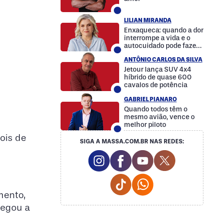
LILIAN MIRANDA
Enxaqueca: quando a dor
interrompe a vida e o
autocuidado pode fazer
a diferença
ANTÔNIO CARLOS DA SILVA
Jetour lança SUV 4x4
híbrido de quase 600
cavalos de potência
GABRIEL PIANARO
Quando todos têm o
mesmo avião, vence o
melhor piloto
ois de
SIGA A MASSA.COM.BR NAS REDES:
Instagram Social Media
Facebook Social Media
Youtube Social M
Twitter Soc
Tiktok Social Media
Whatsapp Social
mento,
hegou a