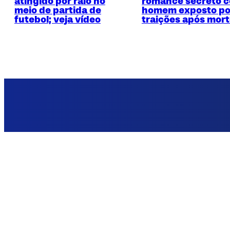
atingido por raio no
romance secreto 
meio de partida de
homem exposto po
futebol; veja vídeo
traições após mor