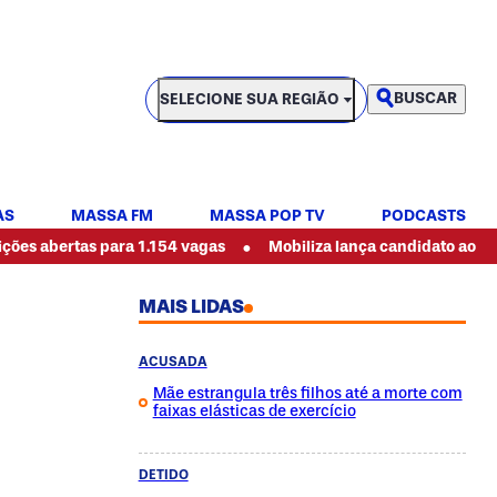
SELECIONE SUA REGIÃO
BUSCAR
SELECIONE SUA REGIÃO
AS
MASSA FM
MASSA POP TV
PODCASTS
•
tas para 1.154 vagas
Mobiliza lança candidato ao governo do
MAIS LIDAS
ACUSADA
Mãe estrangula três filhos até a morte com
faixas elásticas de exercício
DETIDO