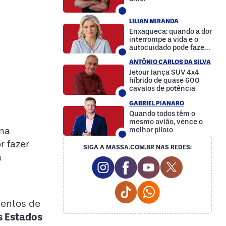
LILIAN MIRANDA
Enxaqueca: quando a dor
interrompe a vida e o
autocuidado pode fazer
a diferença
ANTÔNIO CARLOS DA SILVA
Jetour lança SUV 4x4
híbrido de quase 600
cavalos de potência
GABRIEL PIANARO
Quando todos têm o
mesmo avião, vence o
 na
melhor piloto
r fazer
SIGA A MASSA.COM.BR NAS REDES:
a
Instagram Social Media
Facebook Social Media
Youtube Social M
Twitter Soc
Tiktok Social Media
Whatsapp Social
mentos de
s Estados