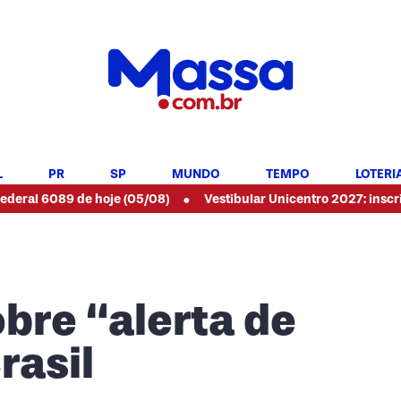
L
PR
SP
MUNDO
TEMPO
LOTERI
•
89 de hoje (05/08)
Vestibular Unicentro 2027: inscrições aber
obre “alerta de
rasil