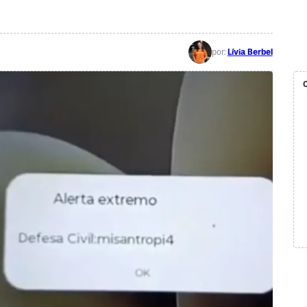
por:
Lívia Berbel