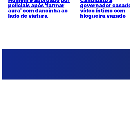
Homem é abordado por
Candidato a
policiais após 'farmar
governador casad
aura' com dancinha ao
vídeo íntimo com
lado de viatura
blogueira vazado