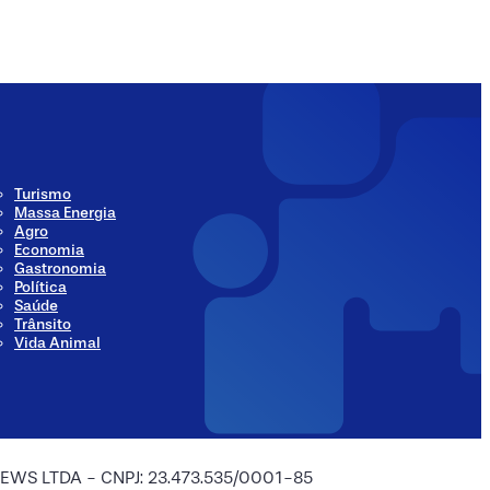
ia
Social Media
Turismo
Massa Energia
Agro
Economia
Gastronomia
Política
Saúde
Trânsito
Vida Animal
 NEWS LTDA - CNPJ: 23.473.535/0001-85