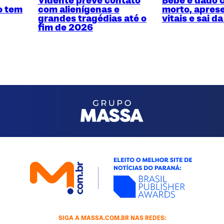
Vidente prevê contato
Bebê é dado 
o tem
com alienígenas e
morto, aprese
grandes tragédias até o
vitais e sai da
fim de 2026
SIGA A MASSA.COM.BR NAS REDES: