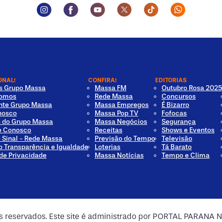
Instagram Social Media
Facebook Social Media
Youtube Social Media
Twitter Social Media
Tiktok Social Med
Whatsapp 
ONAL!
CONFIRA!
EDITORIAS
os Grupo Massa
Massa FM
Outubro Rosa 2025
omos
Rede Massa
Concursos
nte Grupo Massa
Massa Empregos
É Bizarro
nosco
Massa Pop TV
Fofocas
s do Grupo Massa
Massa Negócios
Segurança
e Conosco
Receitas
Shows e Eventos
e Sinal - Rede Massa
Previsão do Tempo
Televisão
o Transparência e Igualdade
Loterias
Tá Barato
 de Privacidade
Massa Notícias
Tempo e Clima
os reservados. Este site é administrado por PORTAL PARANA