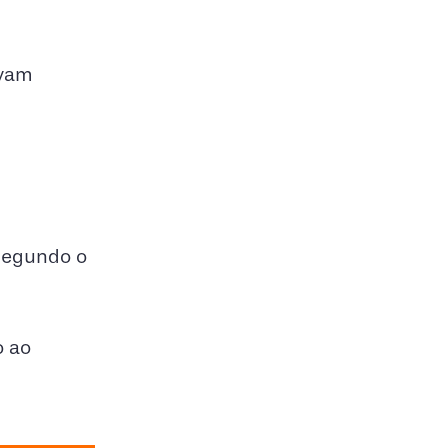
avam
 Segundo o
o ao