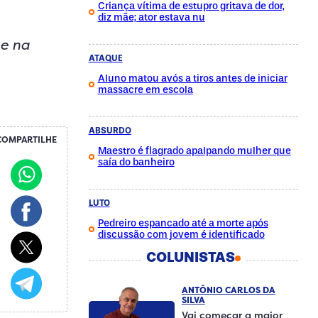
Criança vítima de estupro gritava de dor,
diz mãe; ator estava nu
ge na
ATAQUE
Aluno matou avós a tiros antes de iniciar
massacre em escola
ABSURDO
COMPARTILHE
Maestro é flagrado apalpando mulher que
saía do banheiro
LUTO
Pedreiro espancado até a morte após
discussão com jovem é identificado
COLUNISTAS
ANTÔNIO CARLOS DA
SILVA
Vai começar a maior