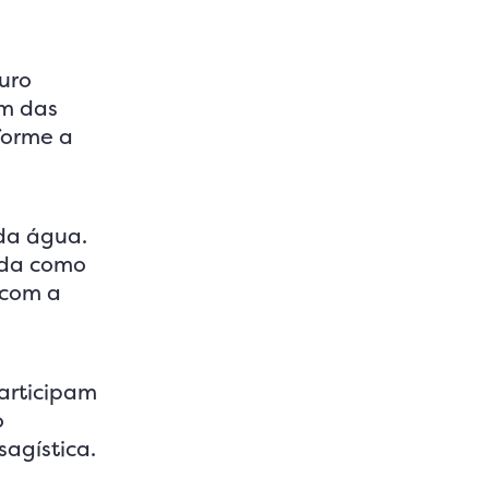
uro
im das
forme a
 da água.
bida como
 com a
articipam
o
agística.