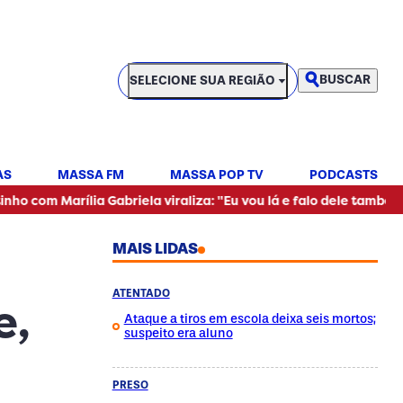
SELECIONE SUA REGIÃO
BUSCAR
SELECIONE SUA REGIÃO
AS
MASSA FM
MASSA POP TV
PODCASTS
•
ília Gabriela viraliza: "Eu vou lá e falo dele também"
Mulh
MAIS LIDAS
ATENTADO
e,
Ataque a tiros em escola deixa seis mortos;
suspeito era aluno
PRESO