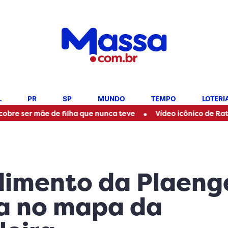
L
PR
SP
MUNDO
TEMPO
LOTERI
•
ãe de filha que nunca teve
Vídeo icônico de Ratinho com Mar
dimento da Plaeng
na no mapa da