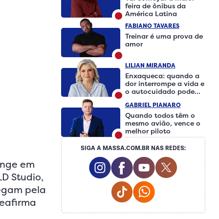
feira de ônibus da
América Latina
FABIANO TAVARES
Treinar é uma prova de
amor
LILIAN MIRANDA
Enxaqueca: quando a
dor interrompe a vida e
o autocuidado pode
fazer a diferença
GABRIEL PIANARO
Quando todos têm o
mesmo avião, vence o
melhor piloto
SIGA A MASSA.COM.BR NAS REDES:
Instagram Social Media
Facebook Social Medi
Youtube Social 
Twitter So
enge em
LD Studio,
Tiktok Social Media
Whatsapp Social
hegam pela
reafirma