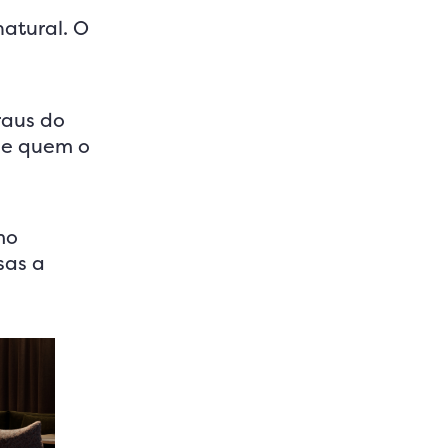
atural. O
raus do
de quem o
mo
sas a