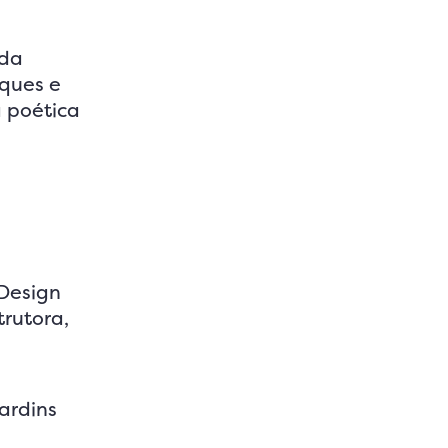
 da
iques e
a poética
 Design
trutora,
ardins