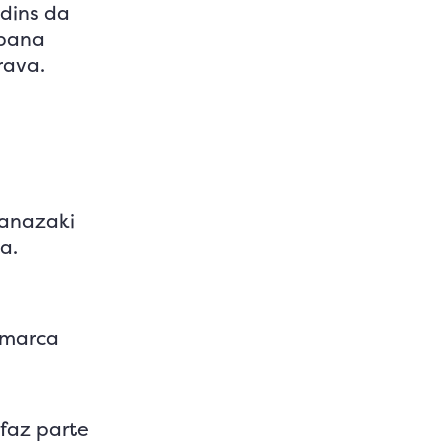
rdins da
abana
rava.
Hanazaki
a.
a marca
 faz parte