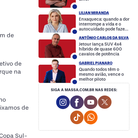
LILIAN MIRANDA
Enxaqueca: quando a dor
interrompe a vida e o
autocuidado pode fazer
a diferença
im de
ANTÔNIO CARLOS DA SILVA
Jetour lança SUV 4x4
híbrido de quase 600
cavalos de potência
etivo de
GABRIEL PIANARO
Quando todos têm o
orque na
mesmo avião, vence o
melhor piloto
SIGA A MASSA.COM.BR NAS REDES:
Instagram Social Media
Facebook Social Media
Youtube Social M
Twitter Soc
 no
eixamos de
Tiktok Social Media
Whatsapp Social
 Copa Sul-