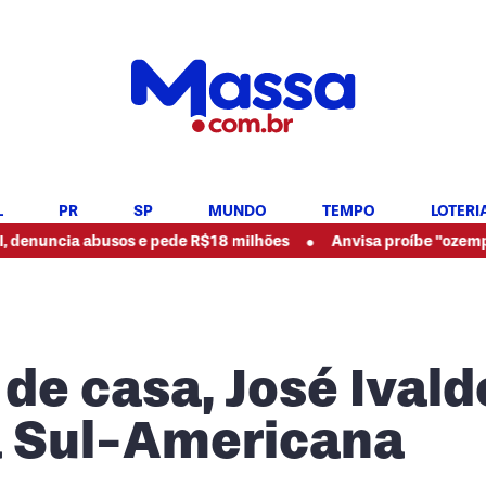
L
PR
SP
MUNDO
TEMPO
LOTERI
•
cia abusos e pede R$18 milhões
Anvisa proíbe "ozempic natur
de casa, José Ivald
da Sul-Americana