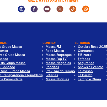
SIGA A MASSA.COM.BR NAS REDES:
Instagram Social Media
Facebook Social Media
Youtube Social Media
Twitter Social Media
Tiktok Social Med
Whatsapp 
ONAL!
CONFIRA!
EDITORIAS
os Grupo Massa
Massa FM
Outubro Rosa 2025
omos
Rede Massa
Concursos
nte Grupo Massa
Massa Empregos
É Bizarro
nosco
Massa Pop TV
Fofocas
s do Grupo Massa
Massa Negócios
Segurança
e Conosco
Receitas
Shows e Eventos
e Sinal - Rede Massa
Previsão do Tempo
Televisão
o Transparência e Igualdade
Loterias
Tá Barato
 de Privacidade
Massa Notícias
Tempo e Clima