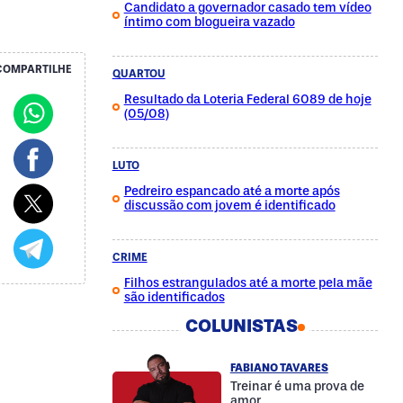
Candidato a governador casado tem vídeo
íntimo com blogueira vazado
COMPARTILHE
QUARTOU
Resultado da Loteria Federal 6089 de hoje
(05/08)
LUTO
Pedreiro espancado até a morte após
discussão com jovem é identificado
CRIME
Filhos estrangulados até a morte pela mãe
são identificados
COLUNISTAS
FABIANO TAVARES
Treinar é uma prova de
amor