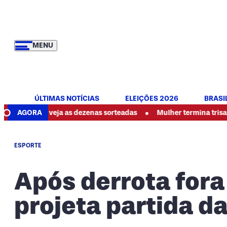
MENU
ÚLTIMAS NOTÍCIAS
ELEIÇÕES 2026
BRASI
•
hoje: veja as dezenas sorteadas
AGORA
Mulher termina trisal, denun
ESPORTE
Após derrota fora 
projeta partida 