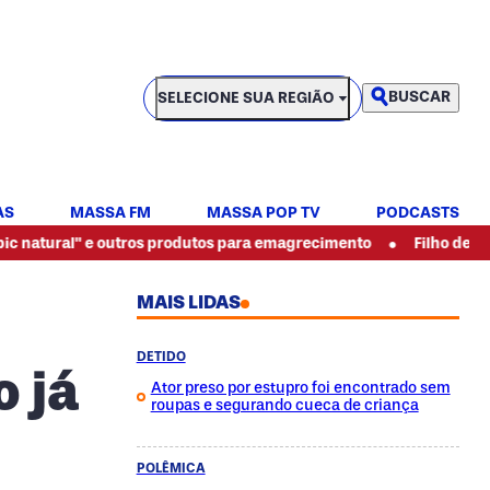
SELECIONE SUA REGIÃO
BUSCAR
SELECIONE SUA REGIÃO
AS
MASSA FM
MASSA POP TV
PODCASTS
•
al" e outros produtos para emagrecimento
Filho de pintor esp
MAIS LIDAS
DETIDO
o já
Ator preso por estupro foi encontrado sem
roupas e segurando cueca de criança
POLÊMICA