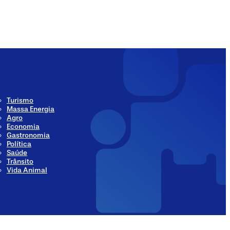
ia
Social Media
Turismo
Massa Energia
Agro
Economia
Gastronomia
Política
Saúde
Trânsito
Vida Animal