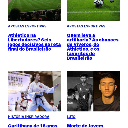
APOSTAS ESPORTIVAS
APOSTAS ESPORTIVAS
Athletico na
Quem leva a
Libertadores? Seis
artilharia? As chances
jogos decisivos na reta
de Viveros, do
final do Brasileirão
Athletico, e os
favoritos do
Brasileirão
HISTÓRIA INSPIRADORA
LUTO
Curitibana de 18 anos
Morte de Jovem