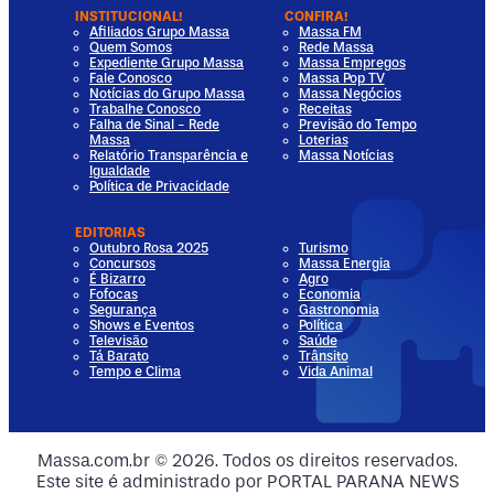
INSTITUCIONAL!
CONFIRA!
Afiliados Grupo Massa
Massa FM
Quem Somos
Rede Massa
Expediente Grupo Massa
Massa Empregos
Fale Conosco
Massa Pop TV
Notícias do Grupo Massa
Massa Negócios
Trabalhe Conosco
Receitas
Falha de Sinal - Rede
Previsão do Tempo
Massa
Loterias
Relatório Transparência e
Massa Notícias
Igualdade
Política de Privacidade
EDITORIAS
Outubro Rosa 2025
Turismo
Concursos
Massa Energia
É Bizarro
Agro
Fofocas
Economia
Segurança
Gastronomia
Shows e Eventos
Política
Televisão
Saúde
Tá Barato
Trânsito
Tempo e Clima
Vida Animal
dia
 Media
al Media
ocial Media
Massa.com.br © 2026. Todos os direitos reservados.
Este site é administrado por PORTAL PARANA NEWS
ia
ial Media