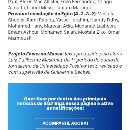
Paul, Alexis Mac Allister, Enzo Fernández, Thiago
Almada, Lionel Messi, Lautaro Martínez.
Provável escalação do Egito (4-2-3-2):
Mostafa
Shobeir, Rami Rabina, Yasser Ibrahim, Hamdy Fathy,
Mohamed Hany, Marwan Attia, Mohanad Lasheen,
Emam Ashour, Mohamed Salah, Mostafa Ziko, Omar
Marmoush.
Projeto Focas na Massa
: texto produzido pelo aluno
Luiz Guilherme Mesquita, do 1º período do curso de
Jornalismo da Universidade Positivo; texto revisado e
com supervisão de Guilherme Becker.
Quer ficar por dentro das principais
notícias do dia? Siga nossa página e ative
as notificações!
ACOMPANHE AGORA!