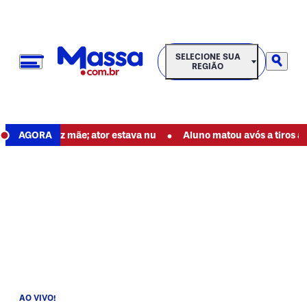
SELECIONE SUA REGIÃO
SELECIONE SUA
REGIÃO
•
dor, diz mãe; ator estava nu
AGORA
Aluno matou avós a tiros antes de
AO VIVO!