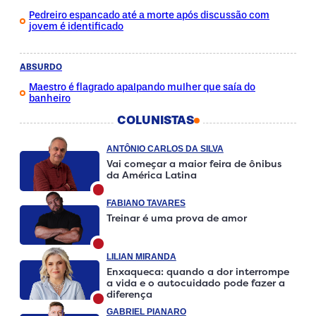
Pedreiro espancado até a morte após discussão com
jovem é identificado
ABSURDO
Maestro é flagrado apalpando mulher que saía do
banheiro
COLUNISTAS
ANTÔNIO CARLOS DA SILVA
Vai começar a maior feira de ônibus
da América Latina
FABIANO TAVARES
Treinar é uma prova de amor
LILIAN MIRANDA
Enxaqueca: quando a dor interrompe
a vida e o autocuidado pode fazer a
diferença
GABRIEL PIANARO