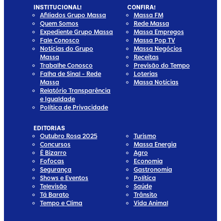
INSTITUCIONAL!
CONFIRA!
Afiliados Grupo Massa
Massa FM
Quem Somos
Rede Massa
Expediente Grupo Massa
Massa Empregos
Fale Conosco
Massa Pop TV
Notícias do Grupo
Massa Negócios
Massa
Receitas
Trabalhe Conosco
Previsão do Tempo
Falha de Sinal - Rede
Loterias
Massa
Massa Notícias
Relatório Transparência
e Igualdade
Política de Privacidade
EDITORIAS
Outubro Rosa 2025
Turismo
Concursos
Massa Energia
É Bizarro
Agro
Fofocas
Economia
Segurança
Gastronomia
Shows e Eventos
Política
Televisão
Saúde
Tá Barato
Trânsito
Tempo e Clima
Vida Animal