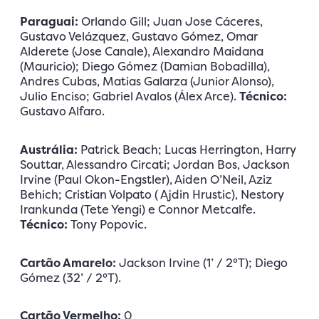
Paraguai:
Orlando Gill; Juan Jose Cáceres,
Gustavo Velázquez, Gustavo Gómez, Omar
Alderete (Jose Canale), Alexandro Maidana
(Mauricio); Diego Gómez (Damian Bobadilla),
Andres Cubas, Matias Galarza (Junior Alonso),
Julio Enciso; Gabriel Avalos (Álex Arce).
Técnico:
Gustavo Alfaro.
Austrália:
Patrick Beach; Lucas Herrington, Harry
Souttar, Alessandro Circati; Jordan Bos, Jackson
Irvine (Paul Okon-Engstler), Aiden O’Neil, Aziz
Behich; Cristian Volpato ( Ajdin Hrustic), Nestory
Irankunda (Tete Yengi) e Connor Metcalfe.
Técnico:
Tony Popovic.
Cartão Amarelo:
Jackson Irvine (1’ / 2°T); Diego
Gómez (32’ / 2°T).
Cartão Vermelho:
0