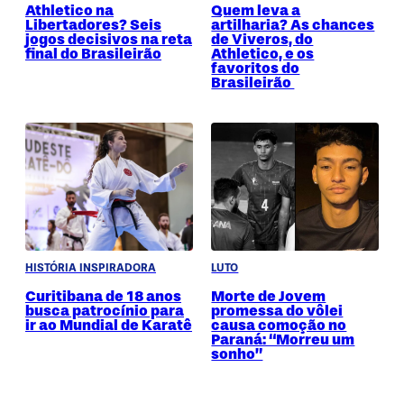
Athletico na
Quem leva a
Libertadores? Seis
artilharia? As chances
jogos decisivos na reta
de Viveros, do
final do Brasileirão
Athletico, e os
favoritos do
Brasileirão
HISTÓRIA INSPIRADORA
LUTO
Curitibana de 18 anos
Morte de Jovem
busca patrocínio para
promessa do vôlei
ir ao Mundial de Karatê
causa comoção no
Paraná: “Morreu um
sonho”