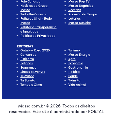
Fale Conosco
Massa Pop TV
Notícias do Grupo
Massa Negócios
Massa
Receitas
Trabalhe Conosco
Previsão do Tempo
Falha de Sinal - Rede
Loterias
Massa
Massa Notícias
Relatório Transparência
e Igualdade
Política de Privacidade
EDITORIAS
Outubro Rosa 2025
Turismo
Concursos
Massa Energia
É Bizarro
Agro
Fofocas
Economia
Segurança
Gastronomia
Shows e Eventos
Política
Televisão
Saúde
Tá Barato
Trânsito
Tempo e Clima
Vida Animal
Massa.com.br © 2026. Todos os direitos
edia
 Media
ial Media
ocial Media
reservados. Este site é administrado por PORTAL