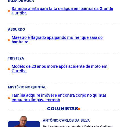
FALTA DE ÁGUA
Sanepar alerta para falta de água em bairros da Grande
Curitiba
ABSURDO
Maestro é flagrado apalpando mulher que saía do
banheiro
TRISTEZA
Modelo de 23 anos morre após acidente de moto em
Curitiba
MISTÉRIO NO QUINTAL
Família adquire imóvel e encontra corpo no quintal
enquanto limpava terreno
COLUNISTAS
ANTÔNIO CARLOS DA SILVA
Vai começar a maior feira de ônibus