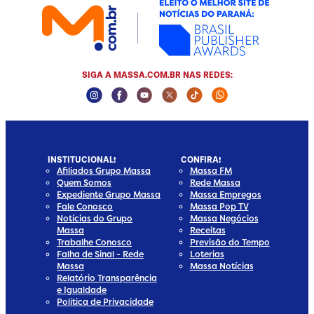
SIGA A MASSA.COM.BR NAS REDES:
Instagram Social Media
Facebook Social Media
Youtube Social Media
Twitter Social Media
Tiktok Social Media
Whatsapp Social
INSTITUCIONAL!
CONFIRA!
Afiliados Grupo Massa
Massa FM
Quem Somos
Rede Massa
Expediente Grupo Massa
Massa Empregos
Fale Conosco
Massa Pop TV
Notícias do Grupo
Massa Negócios
Massa
Receitas
Trabalhe Conosco
Previsão do Tempo
Falha de Sinal - Rede
Loterias
Massa
Massa Notícias
Relatório Transparência
e Igualdade
Política de Privacidade