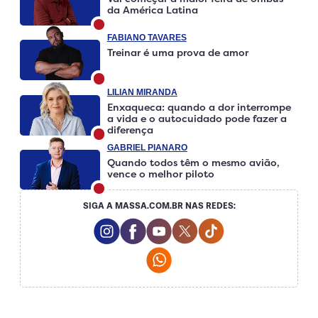
da América Latina
FABIANO TAVARES
Treinar é uma prova de amor
LILIAN MIRANDA
Enxaqueca: quando a dor interrompe
a vida e o autocuidado pode fazer a
diferença
GABRIEL PIANARO
Quando todos têm o mesmo avião,
vence o melhor piloto
SIGA A MASSA.COM.BR NAS REDES:
Instagram Social Media
Facebook Social Media
Youtube Social Media
Twitter Social Media
Tiktok Social Medi
Whatsapp Social Media