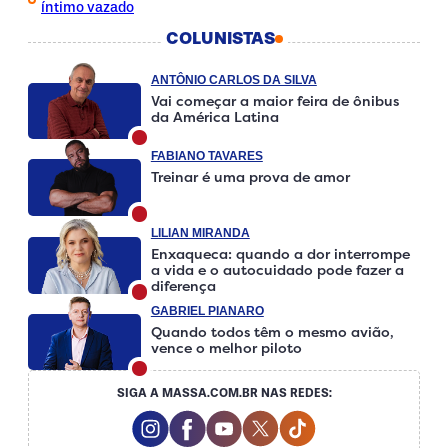
íntimo vazado
COLUNISTAS
ANTÔNIO CARLOS DA SILVA
Vai começar a maior feira de ônibus
da América Latina
FABIANO TAVARES
Treinar é uma prova de amor
LILIAN MIRANDA
Enxaqueca: quando a dor interrompe
a vida e o autocuidado pode fazer a
diferença
GABRIEL PIANARO
Quando todos têm o mesmo avião,
vence o melhor piloto
SIGA A MASSA.COM.BR NAS REDES:
Instagram Social Media
Facebook Social Media
Youtube Social Media
Twitter Social Media
Tiktok Social Medi