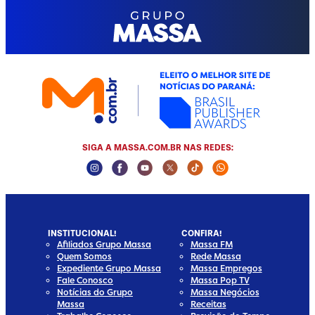
SIGA A MASSA.COM.BR NAS REDES:
Instagram Social Media
Facebook Social Media
Youtube Social Media
Twitter Social Media
Tiktok Social Media
Whatsapp Social
INSTITUCIONAL!
CONFIRA!
Afiliados Grupo Massa
Massa FM
Quem Somos
Rede Massa
Expediente Grupo Massa
Massa Empregos
Fale Conosco
Massa Pop TV
Notícias do Grupo
Massa Negócios
Massa
Receitas