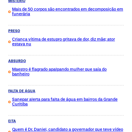
MISTÉRIO
Mais de 50 corpos são encontrados em decomposição em
funerária
PRESO
Criança vítima de estupro gritava de dor, diz mãe; ator
estava nu
ABSURDO
Maestro é flagrado apalpando mulher que saía do
banheiro
FALTA DE ÁGUA
Sanepar alerta para falta de água em bairros da Grande
Curitiba
EITA
Quem é Dr. Daniel, candidato a governador que teve vídeo