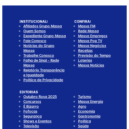
INSTITUCIONAL!
CONFIRA!
Afiliados Grupo Massa
Massa FM
Quem Somos
Rede Massa
Expediente Grupo Massa
Massa Empregos
Fale Conosco
Massa Pop TV
Notícias do Grupo
Massa Negócios
Massa
Receitas
Trabalhe Conosco
Previsão do Tempo
Falha de Sinal - Rede
Loterias
Massa
Massa Notícias
Relatório Transparência
e Igualdade
Política de Privacidade
EDITORIAS
Outubro Rosa 2025
Turismo
Concursos
Massa Energia
É Bizarro
Agro
Fofocas
Economia
Segurança
Gastronomia
Shows e Eventos
Política
Televisão
Saúde