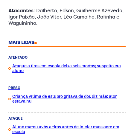
Atacantes
: Dalberto, Edson, Guilherme Azevedo,
Igor Paixão, João Vitor, Léo Gamalho, Rafinha e
Waguininho.
MAIS LIDAS
ATENTADO
Ataque a tiros em escola deixa seis mortos; suspeito era
aluno
PRESO
Criança vítima de estupro gritava de dor, diz mãe; ator
estava nu
ATAQUE
Aluno matou avós a tiros antes de iniciar massacre em
escola