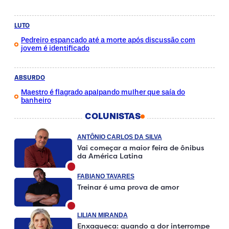
LUTO
Pedreiro espancado até a morte após discussão com
jovem é identificado
ABSURDO
Maestro é flagrado apalpando mulher que saía do
banheiro
COLUNISTAS
ANTÔNIO CARLOS DA SILVA
Vai começar a maior feira de ônibus
da América Latina
FABIANO TAVARES
Treinar é uma prova de amor
LILIAN MIRANDA
Enxaqueca: quando a dor interrompe