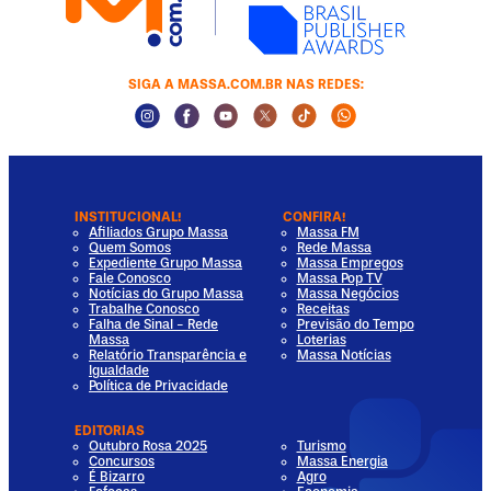
SIGA A MASSA.COM.BR NAS REDES:
Instagram Social Media
Facebook Social Media
Youtube Social Media
Twitter Social Media
Tiktok Social Media
Whatsapp Socia
INSTITUCIONAL!
CONFIRA!
Afiliados Grupo Massa
Massa FM
Quem Somos
Rede Massa
Expediente Grupo Massa
Massa Empregos
Fale Conosco
Massa Pop TV
Notícias do Grupo Massa
Massa Negócios
Trabalhe Conosco
Receitas
Falha de Sinal - Rede
Previsão do Tempo
Massa
Loterias
Relatório Transparência e
Massa Notícias
Igualdade
Política de Privacidade
EDITORIAS
Outubro Rosa 2025
Turismo
Concursos
Massa Energia
É Bizarro
Agro