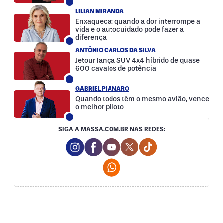
LILIAN MIRANDA
Enxaqueca: quando a dor interrompe a
vida e o autocuidado pode fazer a
diferença
ANTÔNIO CARLOS DA SILVA
Jetour lança SUV 4x4 híbrido de quase
600 cavalos de potência
GABRIEL PIANARO
Quando todos têm o mesmo avião, vence
o melhor piloto
SIGA A MASSA.COM.BR NAS REDES:
Instagram Social Media
Facebook Social Media
Youtube Social Media
Twitter Social Media
Tiktok Social Med
Whatsapp Social Media