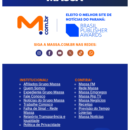
SIGA A MASSA.COM.BR NAS REDES:
Instagram Social Media
Facebook Social Media
Youtube Social Media
Twitter Social Media
Tiktok Social Media
Whatsapp Socia
INSTITUCIONAL!
CONFIRA!
Afiliados Grupo Massa
Massa FM
Quem Somos
Rede Massa
Expediente Grupo Massa
Massa Empregos
Fale Conosco
Massa Pop TV
Notícias do Grupo Massa
Massa Negócios
Trabalhe Conosco
Receitas
Falha de Sinal - Rede
Previsão do Tempo
Massa
Loterias
Relatório Transparência e
Massa Notícias
Igualdade
Política de Privacidade