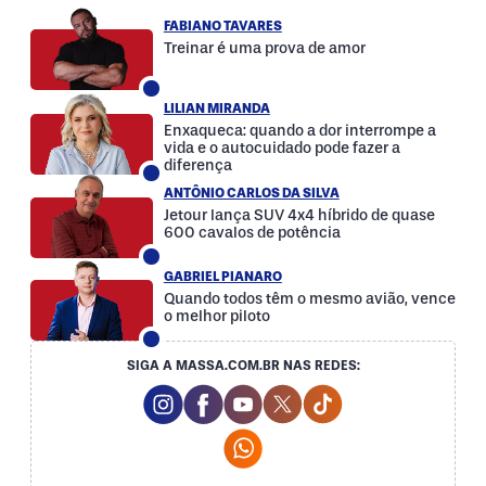
FABIANO TAVARES
Treinar é uma prova de amor
LILIAN MIRANDA
Enxaqueca: quando a dor interrompe a
vida e o autocuidado pode fazer a
diferença
ANTÔNIO CARLOS DA SILVA
Jetour lança SUV 4x4 híbrido de quase
600 cavalos de potência
GABRIEL PIANARO
Quando todos têm o mesmo avião, vence
o melhor piloto
SIGA A MASSA.COM.BR NAS REDES:
Instagram Social Media
Facebook Social Media
Youtube Social Media
Twitter Social Media
Tiktok Social Med
Whatsapp Social Media