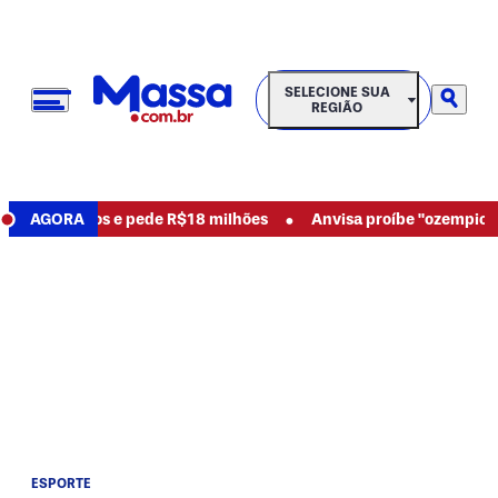
SELECIONE SUA REGIÃO
SELECIONE SUA
REGIÃO
•
ncia abusos e pede R$18 milhões
AGORA
Anvisa proíbe "ozempic natu
ESPORTE