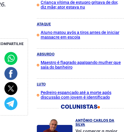
Criança vítima de estupro gritava de dor,
6.
diz mãe; ator estava nu
ATAQUE
Aluno matou avós a tiros antes de iniciar
massacre em escola
COMPARTILHE
ABSURDO
Maestro é flagrado apalpando mulher que
saía do banheiro
LUTO
Pedreiro espancado até a morte após
discussão com jovem é identificado
COLUNISTAS
ANTÔNIO CARLOS DA
SILVA
Vai começar a maior