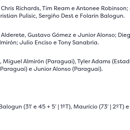
, Chris Richards, Tim Ream e Antonee Robinson;
stian Pulisic, Sergiño Dest e Folarin Balogun.
r Alderete, Gustavo Gómez e Junior Alonso; Di
irón; Julio Enciso e Tony Sanabria.
, Miguel Almirón (Paraguai), Tyler Adams (Esta
(Paraguai) e Junior Alonso (Paraguai).
Balogun (31′ e 45 + 5′ | 1ºT), Maurício (73′ | 2ºT) 