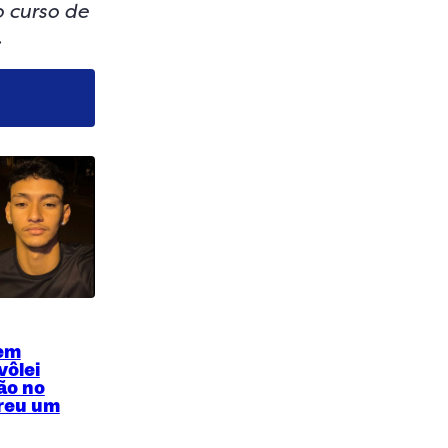
o curso de
.
vem
vôlei
ão no
reu um