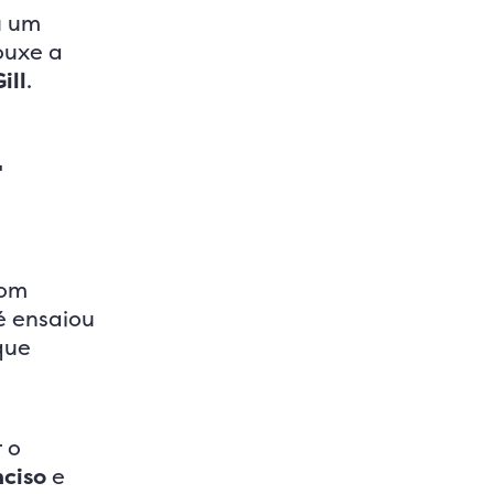
u um
ouxe a
ill
.
-
com
é ensaiou
que
 o
nciso
e