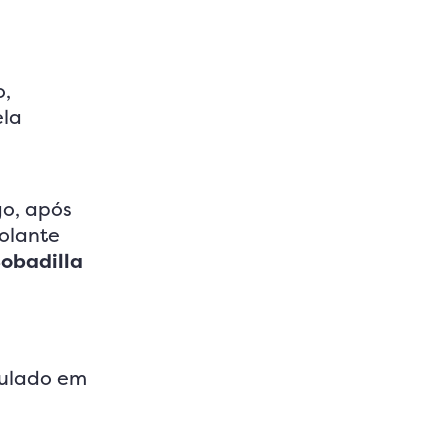
o,
ela
go, após
volante
obadilla
nulado em