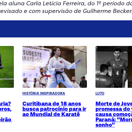
la aluna Carla Letícia Ferreira, do 1º período d
 revisado e com supervisão de Guilherme Becker
HISTÓRIA INSPIRADORA
LUTO
aria?
Curitibana de 18 anos
Morte de Jo
eros,
busca patrocínio para ir
promessa do 
ao Mundial de Karatê
causa comoç
eirão
Paraná: “Mor
sonho”