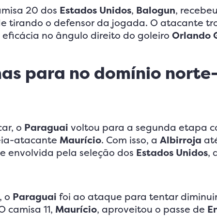
camisa 20 dos
Estados Unidos
,
Balogun
, recebe
e tirando o defensor da jogada. O atacante tr
eficácia no ângulo direito do goleiro
Orlando G
mas para no domínio norte
car, o
Paraguai
voltou para a segunda etapa 
eia-atacante
Maurício
. Com isso, a
Albirroja
at
e envolvida pela seleção dos
Estados Unidos
, 
, o
Paraguai
foi ao ataque para tentar diminuir
O camisa 11,
Maurício
, aproveitou o passe de
E