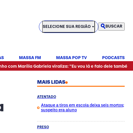
SELECIONE SUA REGIÃO
BUSCAR
SELECIONE SUA REGIÃO
AS
MASSA FM
MASSA POP TV
PODCASTS
•
a Gabriela viraliza: "Eu vou lá e falo dele também"
Mulher 
MAIS LIDAS
ATENTADO
a
Ataque a tiros em escola deixa seis mortos;
suspeito era aluno
PRESO