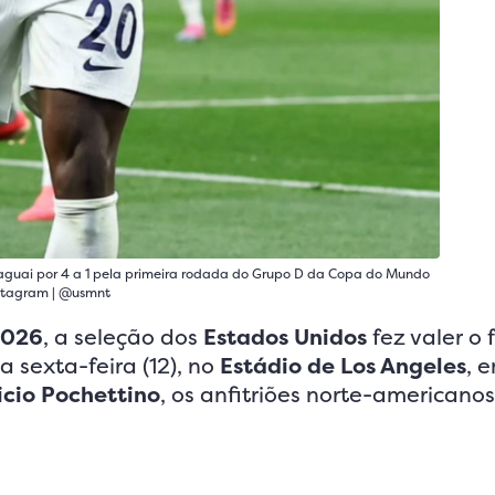
aguai por 4 a 1 pela primeira rodada do Grupo D da Copa do Mundo
nstagram | @usmnt
2026
, a seleção dos
Estados Unidos
fez valer o 
a sexta-feira (12), no
Estádio de Los Angeles
, 
cio Pochettino
, os anfitriões norte-americano