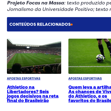
Projeto Focas na Massa
: texto produzido pe
Jornalismo da Universidade Positivo; texto
CONTEÚDOS RELACIONADOS
APOSTAS ESPORTIVAS
APOSTAS ESPORTIVAS
Athletico na
Quem leva a artilh
Libertadores? Seis
As chances de Viv
jogos decisivos na reta
do Athletico, e os
final do Brasileirão
favoritos do Brasil