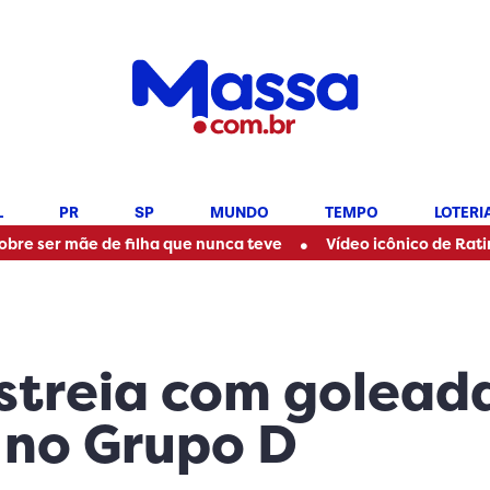
L
PR
SP
MUNDO
TEMPO
LOTERI
•
de filha que nunca teve
Vídeo icônico de Ratinho com Maríli
streia com golead
 no Grupo D