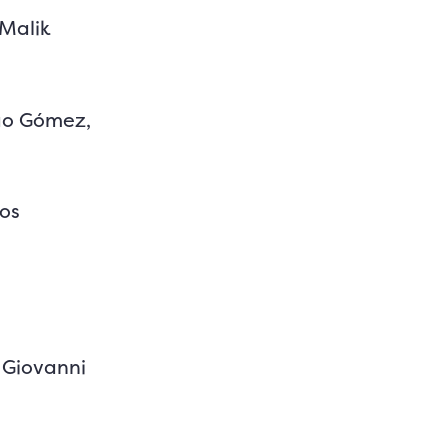
 Malik
ego Gómez,
dos
e Giovanni