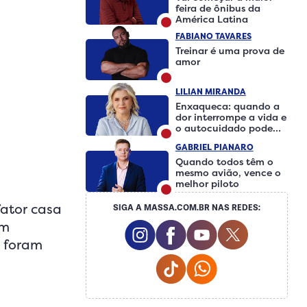
feira de ônibus da
América Latina
FABIANO TAVARES
Treinar é uma prova de
amor
LILIAN MIRANDA
Enxaqueca: quando a
dor interrompe a vida e
o autocuidado pode
fazer a diferença
GABRIEL PIANARO
Quando todos têm o
mesmo avião, vence o
melhor piloto
fator casa
SIGA A MASSA.COM.BR NAS REDES:
em
Instagram Social Media
Facebook Social Medi
Youtube Social 
Twitter So
s foram
Tiktok Social Media
Whatsapp Social