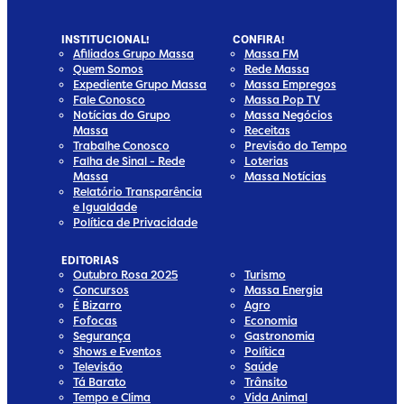
INSTITUCIONAL!
CONFIRA!
Afiliados Grupo Massa
Massa FM
Quem Somos
Rede Massa
Expediente Grupo Massa
Massa Empregos
Fale Conosco
Massa Pop TV
Notícias do Grupo
Massa Negócios
Massa
Receitas
Trabalhe Conosco
Previsão do Tempo
Falha de Sinal - Rede
Loterias
Massa
Massa Notícias
Relatório Transparência
e Igualdade
Política de Privacidade
EDITORIAS
Outubro Rosa 2025
Turismo
Concursos
Massa Energia
É Bizarro
Agro
Fofocas
Economia
Segurança
Gastronomia
Shows e Eventos
Política
Televisão
Saúde
Tá Barato
Trânsito
Tempo e Clima
Vida Animal