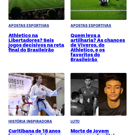
APOSTAS ESPORTIVAS
APOSTAS ESPORTIVAS
Athletico na
Quem leva a
Libertadores? Seis
artilharia? As chances
jogos decisivos na reta
de Viveros, do
final do Brasileirão
Athletico, e os
favoritos do
Brasileirão
HISTÓRIA INSPIRADORA
LUTO
Curitibana de 18 anos
Morte de Jovem