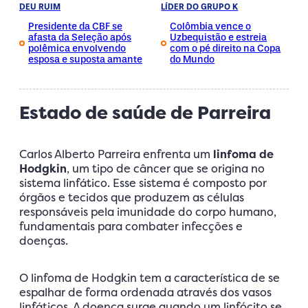
DEU RUIM
LÍDER DO GRUPO K
Presidente da CBF se
Colômbia vence o
afasta da Seleção após
Uzbequistão e estreia
polêmica envolvendo
com o pé direito na Copa
esposa e suposta amante
do Mundo
Estado de saúde de Parreira
Carlos Alberto Parreira enfrenta um
linfoma de
Hodgkin
, um tipo de câncer que se origina no
sistema linfático. Esse sistema é composto por
órgãos e tecidos que produzem as células
responsáveis pela imunidade do corpo humano,
fundamentais para combater infecções e
doenças.
O linfoma de Hodgkin tem a característica de se
espalhar de forma ordenada através dos vasos
linfáticos. A doença surge quando um linfócito se