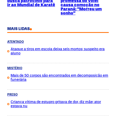
busca patrocínio para
promessa do vôlei
ir ao Mundial de Karatê
causa comoção no
Paraná: “Morreu um
sonho”
MAIS LIDAS
ATENTADO
Ataque a tiros em escola deixa seis mortos; suspeito era
aluno
MISTÉRIO
Mais de 50 corpos são encontrados em decomposição em
funerária
PRESO
Criança vítima de estupro gritava de dor, diz mãe; ator
estava nu