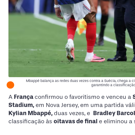
Mbappé balança as redes duas vezes contra a Suécia, chega a ci
garantindo a classificação 
França
A
confirmou o favoritismo e venceu a
Stadium,
em Nova Jersey, em uma partida vál
Kylian Mbappé,
Bradley Barco
duas vezes, e
oitavas de final
classificação às
e eliminou a