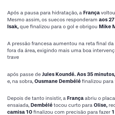
França
Após a pausa para hidratação, a
volto
aos 27
Mesmo assim, os suecos responderam
Isak,
Mike 
que finalizou para o gol e obrigou
A pressão francesa aumentou na reta final da
fora da área, exigindo mais uma boa interven
trave
Jules Koundé. Aos 35 minutos
após passe de
Ousmane Dembélé
e, na sobra,
finalizou para 
França
Depois de tanto insistir, a
abriu o plac
Dembélé
Olise,
ensaiada,
tocou curto para
re
camisa 10
1
finalizou com precisão para fazer