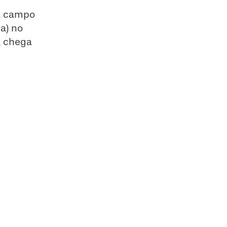
 a campo
ia) no
a chega