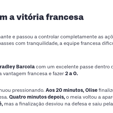
 a vitória francesa
inante e passou a controlar completamente as aç
asses com tranquilidade, a equipe francesa dific
radley Barcola
com um excelente passe dentro d
2 a 0.
 a vantagem francesa e fazer
Aos 20 minutos, Olise
inuou pressionando.
finali
Quatro minutos depois,
esa.
o meia voltou a apa
é,
mas a finalização desviou na defesa e saiu pela