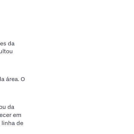
ões da
ultou
a área. O
zou da
recer em
 linha de