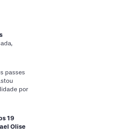
s
sada,
is passes
astou
lidade por
os 19
ael Olise