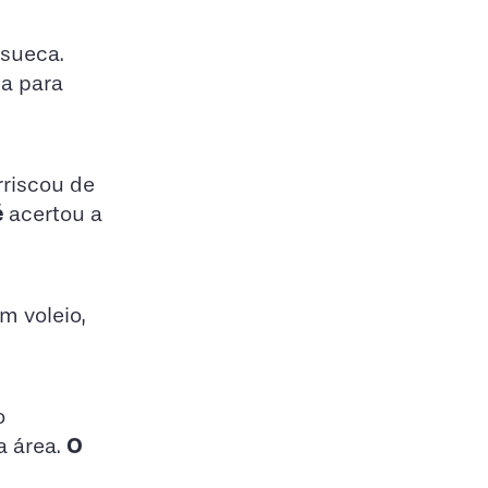
 sueca.
ea para
rriscou de
é
acertou a
 voleio,
o
O
a área.