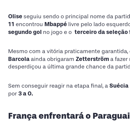
Olise
seguiu sendo o principal nome da partid
11
Mbappé
encontrou
livre pelo lado esquerd
segundo gol
terceiro da seleção
no jogo e o
Mesmo com a vitória praticamente garantida,
Barcola
Zetterström
ainda obrigaram
a fazer
desperdiçou a última grande chance da partida
Suécia
Sem conseguir reagir na etapa final, a
3 a 0.
por
França enfrentará o Paraguai 