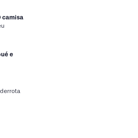
 camisa
eu
ué e
derrota