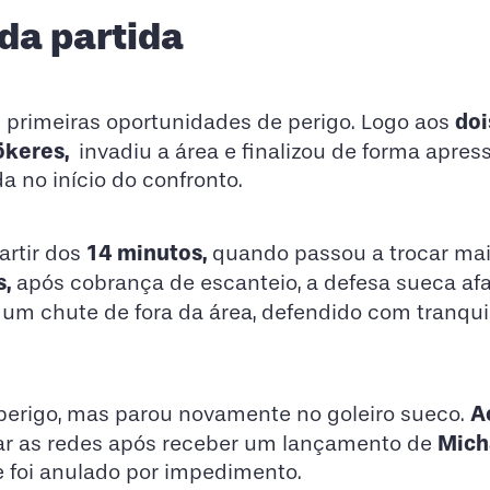
da partida
doi
 primeiras oportunidades de perigo. Logo aos
ökeres,
invadiu a área e finalizou de forma apres
a no início do confronto.
14 minutos,
artir dos
quando passou a trocar ma
s,
após cobrança de escanteio, a defesa sueca af
 um chute de fora da área, defendido com tranqui
A
erigo, mas parou novamente no goleiro sueco.
Mich
ar as redes após receber um lançamento de
ce foi anulado por impedimento.