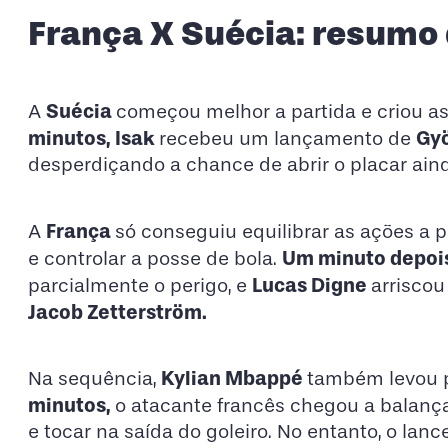
França X Suécia: resumo 
Suécia
A
começou melhor a partida e criou as
minutos, Isak
Gy
recebeu um lançamento de
desperdiçando a chance de abrir o placar aind
França
A
só conseguiu equilibrar as ações a p
Um minuto depoi
e controlar a posse de bola.
Lucas Digne
parcialmente o perigo, e
arriscou
Jacob Zetterström.
Kylian Mbappé
Na sequência,
também levou p
minutos,
o atacante francês chegou a balanç
e tocar na saída do goleiro. No entanto, o lan