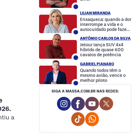
LILIAN MIRANDA
Enxaqueca: quando a dor
interrompe a vida e o
autocuidado pode fazer
a diferença
ANTÔNIO CARLOS DA SILVA
Jetour lança SUV 4x4
híbrido de quase 600
cavalos de potência
GABRIEL PIANARO
Quando todos têm o
mesmo avião, vence o
melhor piloto
SIGA A MASSA.COM.BR NAS REDES:
Instagram Social Media
Facebook Social Media
Youtube Social M
Twitter Soc
e
026.
Tiktok Social Media
Whatsapp Social
ntiu a