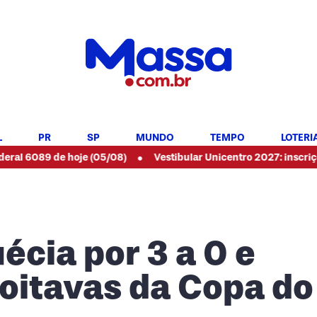
L
PR
SP
MUNDO
TEMPO
LOTERI
•
 hoje (05/08)
Vestibular Unicentro 2027: inscrições abertas 
écia por 3 a 0 e
oitavas da Copa do