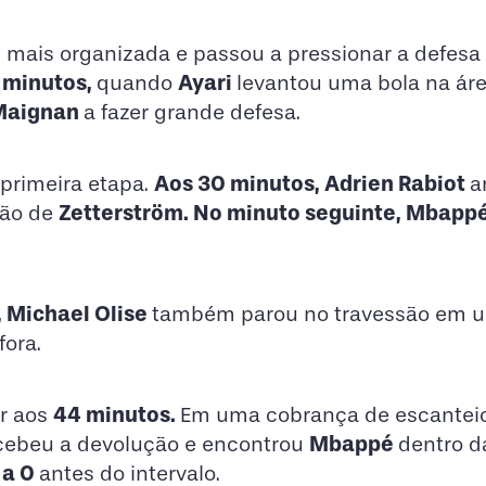
u mais organizada e passou a pressionar a defesa
 minutos,
Ayari
quando
levantou uma bola na ár
Maignan
a fazer grande defesa.
Aos 30 minutos, Adrien Rabiot
 primeira etapa.
a
Zetterström. No minuto seguinte, Mbapp
ção de
, Michael Olise
também parou no travessão em um
fora.
44 minutos.
ar aos
Em uma cobrança de escantei
Mbappé
cebeu a devolução e encontrou
dentro d
 a 0
antes do intervalo.