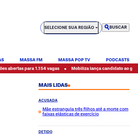
SELECIONE SUA REGIÃO
BUSCAR
SELECIONE SUA REGIÃO
AS
MASSA FM
MASSA POP TV
PODCASTS
•
para 1.154 vagas
Mobiliza lança candidato ao governo do Par
MAIS LIDAS
ACUSADA
Mãe estrangula três filhos até a morte com
faixas elásticas de exercício
DETIDO