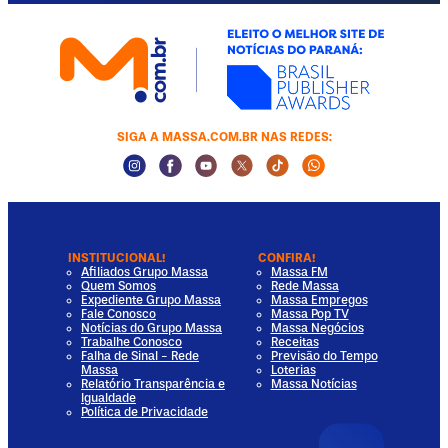
SIGA A MASSA.COM.BR NAS REDES:
Instagram Social Media
Facebook Social Media
Youtube Social Media
Twitter Social Media
Tiktok Social Media
Whatsapp Socia
INSTITUCIONAL!
CONFIRA!
Afiliados Grupo Massa
Massa FM
Quem Somos
Rede Massa
Expediente Grupo Massa
Massa Empregos
Fale Conosco
Massa Pop TV
Notícias do Grupo Massa
Massa Negócios
Trabalhe Conosco
Receitas
Falha de Sinal - Rede
Previsão do Tempo
Massa
Loterias
Relatório Transparência e
Massa Notícias
Igualdade
Política de Privacidade