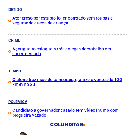
DETIDO
Ator preso por estupro foi encontrado sem roupas e
segurando cueca de criança
CRIME
Açougueiro esfaqueia três colegas de trabalho em
supermercado
TEMPO
Ciclone traz risco de temporais, granizo e ventos de 100
km/h no Sul
POLÊMICA
Candidato a governador casado tem vídeo íntimo com
blogueira vazado
COLUNISTAS