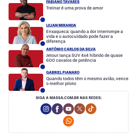
FABIANO TAVARES
Treinar é uma prova de amor
LILIAN MIRANDA
Enxaqueca: quando a dor interrompe a
vida e o autocuidado pode fazer a
diferença
ANTÔNIO CARLOS DA SILVA
Jetour lança SUV 4x4 híbrido de quase
600 cavalos de potência
GABRIEL PIANARO
Quando todos têm o mesmo avião, vence
o melhor piloto
SIGA A MASSA.COM.BR NAS REDES:
Instagram Social Media
Facebook Social Media
Youtube Social Media
Twitter Social Media
Tiktok Social Med
Whatsapp Social Media