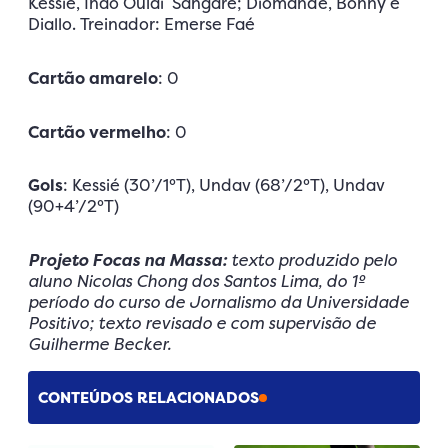
Kessié, Inao Oulai Sangaré; Diomande, Bonny e
Diallo. Treinador: Emerse Faé
Cartão amarelo
: 0
Cartão vermelho
: 0
Gols
: Kessié (30’/1°T), Undav (68’/2°T), Undav
(90+4’/2°T)
Projeto Focas na Massa:
texto produzido pelo
aluno Nicolas Chong dos Santos Lima, do 1º
período do curso de Jornalismo da Universidade
Positivo; texto revisado e com supervisão de
Guilherme Becker.
CONTEÚDOS RELACIONADOS