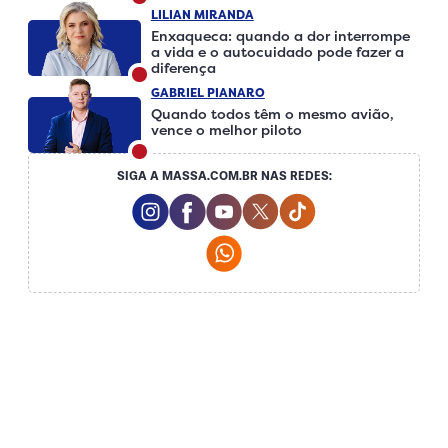
LILIAN MIRANDA
Enxaqueca: quando a dor interrompe
a vida e o autocuidado pode fazer a
diferença
GABRIEL PIANARO
Quando todos têm o mesmo avião,
vence o melhor piloto
SIGA A MASSA.COM.BR NAS REDES:
Instagram Social Media
Facebook Social Media
Youtube Social Media
Twitter Social Media
Tiktok Social Me
Whatsapp Social Media