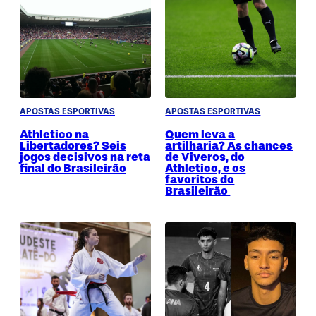
APOSTAS ESPORTIVAS
APOSTAS ESPORTIVAS
Athletico na
Quem leva a
Libertadores? Seis
artilharia? As chances
jogos decisivos na reta
de Viveros, do
final do Brasileirão
Athletico, e os
favoritos do
Brasileirão