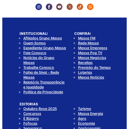
Instagram Social Media
Facebook Social Media
Youtube Social Media
Twitter Social Media
Tiktok Social Media
Whatsapp Socia
INSTITUCIONAL!
CONFIRA!
Afiliados Grupo Massa
Massa FM
Quem Somos
Rede Massa
Expediente Grupo Massa
Massa Empregos
Fale Conosco
Massa Pop TV
Notícias do Grupo
Massa Negócios
Massa
Receitas
Trabalhe Conosco
Previsão do Tempo
Falha de Sinal - Rede
Loterias
Massa
Massa Notícias
Relatório Transparência
e Igualdade
Política de Privacidade
EDITORIAS
Outubro Rosa 2025
Turismo
Concursos
Massa Energia
É Bizarro
Agro
Fofocas
Economia
Segurança
Gastronomia