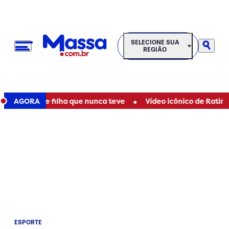
SELECIONE SUA REGIÃO
SELECIONE SUA
REGIÃO
•
ser mãe de filha que nunca teve
AGORA
Vídeo icônico de Ratinho co
ESPORTE