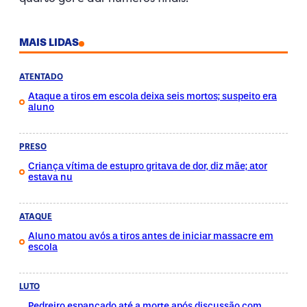
MAIS LIDAS
ATENTADO
Ataque a tiros em escola deixa seis mortos; suspeito era
aluno
PRESO
Criança vítima de estupro gritava de dor, diz mãe; ator
estava nu
ATAQUE
Aluno matou avós a tiros antes de iniciar massacre em
escola
LUTO
Pedreiro espancado até a morte após discussão com