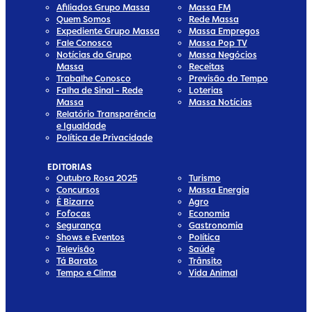
Afiliados Grupo Massa
Massa FM
Quem Somos
Rede Massa
Expediente Grupo Massa
Massa Empregos
Fale Conosco
Massa Pop TV
Notícias do Grupo
Massa Negócios
Massa
Receitas
Trabalhe Conosco
Previsão do Tempo
Falha de Sinal - Rede
Loterias
Massa
Massa Notícias
Relatório Transparência
e Igualdade
Política de Privacidade
EDITORIAS
Outubro Rosa 2025
Turismo
Concursos
Massa Energia
É Bizarro
Agro
Fofocas
Economia
Segurança
Gastronomia
Shows e Eventos
Política
Televisão
Saúde
Tá Barato
Trânsito
Tempo e Clima
Vida Animal