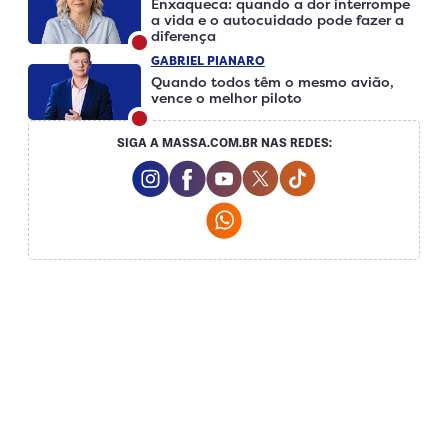
Enxaqueca: quando a dor interrompe
a vida e o autocuidado pode fazer a
diferença
GABRIEL PIANARO
Quando todos têm o mesmo avião,
vence o melhor piloto
SIGA A MASSA.COM.BR NAS REDES:
Instagram Social Media
Facebook Social Media
Youtube Social Media
Twitter Social Media
Tiktok Social Me
Whatsapp Social Media