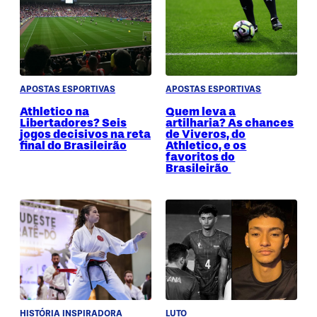
APOSTAS ESPORTIVAS
APOSTAS ESPORTIVAS
Athletico na
Quem leva a
Libertadores? Seis
artilharia? As chances
jogos decisivos na reta
de Viveros, do
final do Brasileirão
Athletico, e os
favoritos do
Brasileirão
HISTÓRIA INSPIRADORA
LUTO