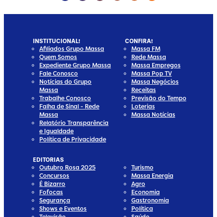
INSTITUCIONAL!
CONFIRA!
Afiliados Grupo Massa
Massa FM
Quem Somos
Rede Massa
Expediente Grupo Massa
Massa Empregos
Fale Conosco
Massa Pop TV
Notícias do Grupo
Massa Negócios
Massa
Receitas
Trabalhe Conosco
Previsão do Tempo
Falha de Sinal - Rede
Loterias
Massa
Massa Notícias
Relatório Transparência
e Igualdade
Política de Privacidade
EDITORIAS
Outubro Rosa 2025
Turismo
Concursos
Massa Energia
É Bizarro
Agro
Fofocas
Economia
Segurança
Gastronomia
Shows e Eventos
Política
Televisão
Saúde