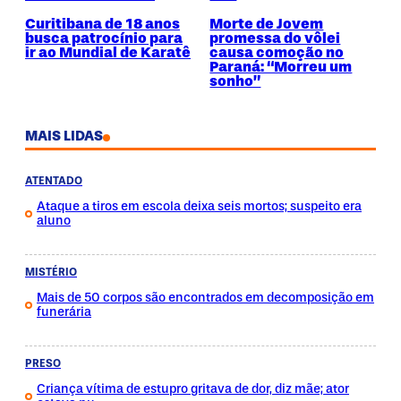
Curitibana de 18 anos
Morte de Jovem
busca patrocínio para
promessa do vôlei
ir ao Mundial de Karatê
causa comoção no
Paraná: “Morreu um
sonho”
MAIS LIDAS
ATENTADO
Ataque a tiros em escola deixa seis mortos; suspeito era
aluno
MISTÉRIO
Mais de 50 corpos são encontrados em decomposição em
funerária
PRESO
Criança vítima de estupro gritava de dor, diz mãe; ator