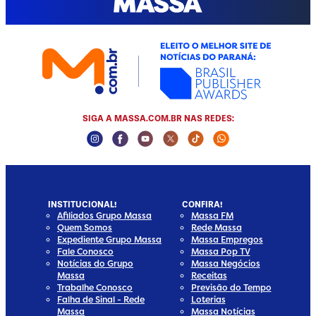
SIGA A MASSA.COM.BR NAS REDES:
Instagram Social Media
Facebook Social Media
Youtube Social Media
Twitter Social Media
Tiktok Social Media
Whatsapp Socia
INSTITUCIONAL!
CONFIRA!
Afiliados Grupo Massa
Massa FM
Quem Somos
Rede Massa
Expediente Grupo Massa
Massa Empregos
Fale Conosco
Massa Pop TV
Notícias do Grupo
Massa Negócios
Massa
Receitas
Trabalhe Conosco
Previsão do Tempo
Falha de Sinal - Rede
Loterias
Massa
Massa Notícias