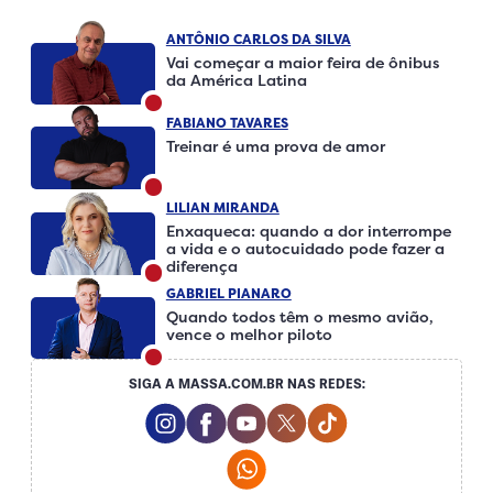
ANTÔNIO CARLOS DA SILVA
Vai começar a maior feira de ônibus
da América Latina
FABIANO TAVARES
Treinar é uma prova de amor
LILIAN MIRANDA
Enxaqueca: quando a dor interrompe
a vida e o autocuidado pode fazer a
diferença
GABRIEL PIANARO
Quando todos têm o mesmo avião,
vence o melhor piloto
SIGA A MASSA.COM.BR NAS REDES:
Instagram Social Media
Facebook Social Media
Youtube Social Media
Twitter Social Media
Tiktok Social Me
Whatsapp Social Media