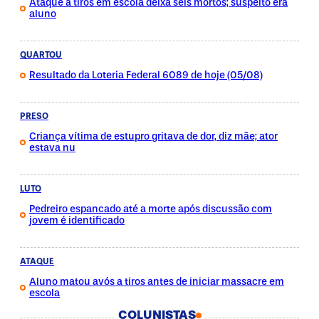
Ataque a tiros em escola deixa seis mortos; suspeito era
aluno
QUARTOU
Resultado da Loteria Federal 6089 de hoje (05/08)
PRESO
Criança vítima de estupro gritava de dor, diz mãe; ator
estava nu
LUTO
Pedreiro espancado até a morte após discussão com
jovem é identificado
ATAQUE
Aluno matou avós a tiros antes de iniciar massacre em
escola
COLUNISTAS