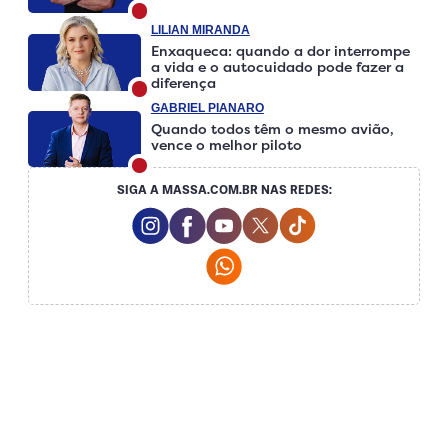
LILIAN MIRANDA
Enxaqueca: quando a dor interrompe
a vida e o autocuidado pode fazer a
diferença
GABRIEL PIANARO
Quando todos têm o mesmo avião,
vence o melhor piloto
SIGA A MASSA.COM.BR NAS REDES:
Instagram Social Media
Facebook Social Media
Youtube Social Media
Twitter Social Media
Tiktok Social Medi
Whatsapp Social Media