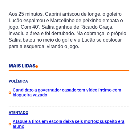
Aos 25 minutos, Caprini arriscou de longe, o goleiro
Lucão espalmou e Marcelinho de peixinho empata o
jogo. Com 40’, Safira ganhou de Ricardo Graça,
invadiu a área e foi derrubado. Na cobrança, o próprio
Safira bateu no meio do gol e viu Lucão se deslocar
para a esquerda, virando o jogo.
MAIS LIDAS
POLÊMICA
Candidato a governador casado tem vídeo íntimo com
blogueira vazado
ATENTADO
Ataque a tiros em escola deixa seis mortos; suspeito era
aluno