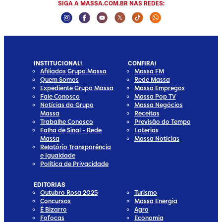
SIGA A MASSA.COM.BR NAS REDES:
Instagram Social Media
Facebook Social Media
Youtube Social Media
Twitter Social Media
Tiktok Social Media
Whatsapp Social
INSTITUCIONAL!
CONFIRA!
Afiliados Grupo Massa
Massa FM
Quem Somos
Rede Massa
Expediente Grupo Massa
Massa Empregos
Fale Conosco
Massa Pop TV
Notícias do Grupo
Massa Negócios
Massa
Receitas
Trabalhe Conosco
Previsão do Tempo
Falha de Sinal - Rede
Loterias
Massa
Massa Notícias
Relatório Transparência
e Igualdade
Política de Privacidade
EDITORIAS
Outubro Rosa 2025
Turismo
Concursos
Massa Energia
É Bizarro
Agro
Fofocas
Economia