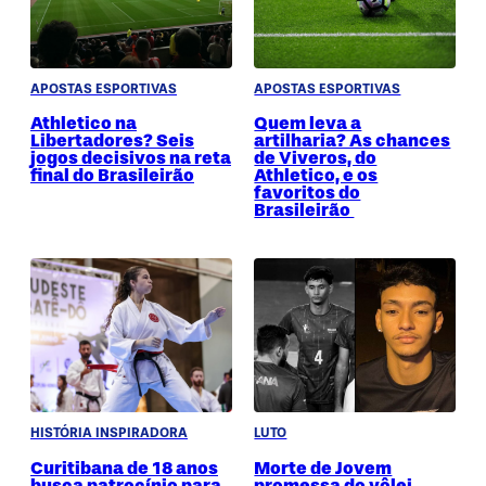
APOSTAS ESPORTIVAS
APOSTAS ESPORTIVAS
Athletico na
Quem leva a
Libertadores? Seis
artilharia? As chances
jogos decisivos na reta
de Viveros, do
final do Brasileirão
Athletico, e os
favoritos do
Brasileirão
HISTÓRIA INSPIRADORA
LUTO
Curitibana de 18 anos
Morte de Jovem
busca patrocínio para
promessa do vôlei