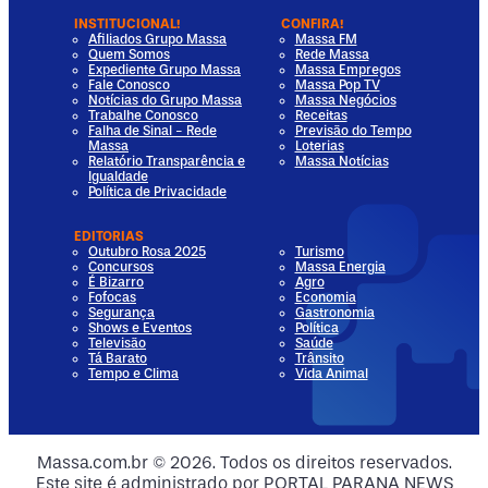
INSTITUCIONAL!
CONFIRA!
Afiliados Grupo Massa
Massa FM
Quem Somos
Rede Massa
Expediente Grupo Massa
Massa Empregos
Fale Conosco
Massa Pop TV
Notícias do Grupo Massa
Massa Negócios
Trabalhe Conosco
Receitas
Falha de Sinal - Rede
Previsão do Tempo
Massa
Loterias
Relatório Transparência e
Massa Notícias
Igualdade
Política de Privacidade
EDITORIAS
Outubro Rosa 2025
Turismo
Concursos
Massa Energia
É Bizarro
Agro
Fofocas
Economia
Segurança
Gastronomia
Shows e Eventos
Política
Televisão
Saúde
Tá Barato
Trânsito
Tempo e Clima
Vida Animal
dia
 Media
al Media
ocial Media
Massa.com.br © 2026. Todos os direitos reservados.
Este site é administrado por PORTAL PARANA NEWS