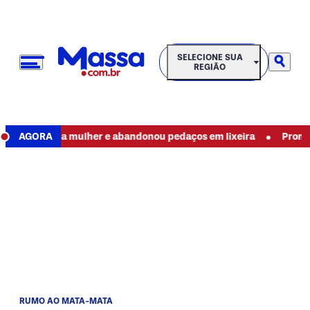
SELECIONE SUA REGIÃO
SELECIONE SUA
REGIÃO
•
jou uma mulher e abandonou pedaços em lixeira
AGORA
Promoção de 
RUMO AO MATA-MATA