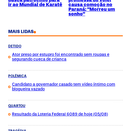
ir ao Mundial de Karatê
causa comoção no
Paraná: “Morreu um
sonho”
MAIS LIDAS
DETIDO
Ator preso por estupro foi encontrado sem roupas e
segurando cueca de criança
POLÊMICA
Candidato a governador casado tem vídeo íntimo com
blogueira vazado
QUARTOU
Resultado da Loteria Federal 6089 de hoje (05/08)
TRAGÉDIA