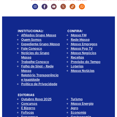
Instagram Social Media
Facebook Social Media
Youtube Social Media
Twitter Social Media
Tiktok Social Media
Whatsapp Socia
INSTITUCIONAL!
CONFIRA!
Afiliados Grupo Massa
Massa FM
Quem Somos
Rede Massa
Expediente Grupo Massa
Massa Empregos
Fale Conosco
Massa Pop TV
Notícias do Grupo
Massa Negócios
Massa
Receitas
Trabalhe Conosco
Previsão do Tempo
Falha de Sinal - Rede
Loterias
Massa
Massa Notícias
Relatório Transparência
e Igualdade
Política de Privacidade
EDITORIAS
Outubro Rosa 2025
Turismo
Concursos
Massa Energia
É Bizarro
Agro
Fofocas
Economia
Segurança
Gastronomia