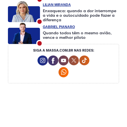
LILIAN MIRANDA
Enxaqueca: quando a dor interrompe
a vida e o autocuidado pode fazer a
diferença
GABRIEL PIANARO
Quando todos têm o mesmo avião,
vence o melhor piloto
SIGA A MASSA.COM.BR NAS REDES:
Instagram Social Media
Facebook Social Media
Youtube Social Media
Twitter Social Media
Tiktok Social Me
Whatsapp Social Media