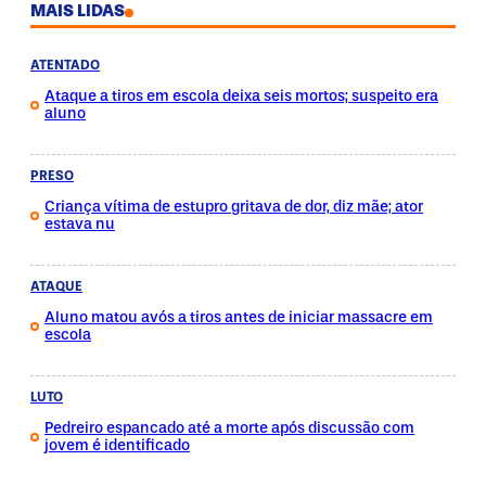
MAIS LIDAS
ATENTADO
Ataque a tiros em escola deixa seis mortos; suspeito era
aluno
PRESO
Criança vítima de estupro gritava de dor, diz mãe; ator
estava nu
ATAQUE
Aluno matou avós a tiros antes de iniciar massacre em
escola
LUTO
Pedreiro espancado até a morte após discussão com
jovem é identificado