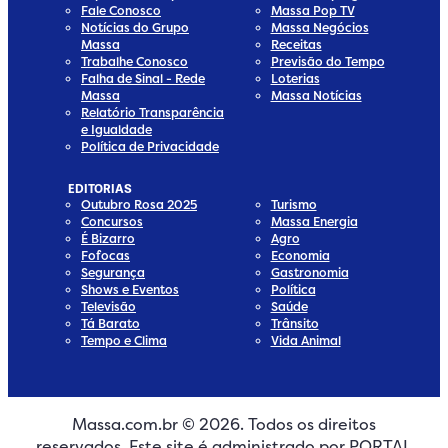
Fale Conosco
Massa Pop TV
Notícias do Grupo
Massa Negócios
Massa
Receitas
Trabalhe Conosco
Previsão do Tempo
Falha de Sinal - Rede
Loterias
Massa
Massa Notícias
Relatório Transparência
e Igualdade
Política de Privacidade
EDITORIAS
Outubro Rosa 2025
Turismo
Concursos
Massa Energia
É Bizarro
Agro
Fofocas
Economia
Segurança
Gastronomia
Shows e Eventos
Política
Televisão
Saúde
Tá Barato
Trânsito
Tempo e Clima
Vida Animal
Massa.com.br © 2026. Todos os direitos
edia
 Media
ial Media
ocial Media
reservados. Este site é administrado por PORTAL