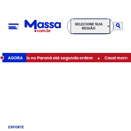
SELECIONE SUA REGIÃO
SELECIONE SUA
REGIÃO
•
s estaduais no Paraná até segunda ordem
AGORA
Casal morre em a
ESPORTE